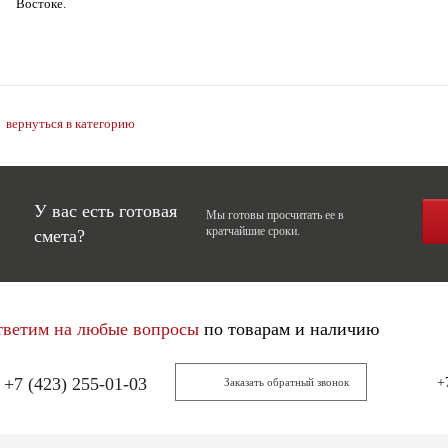
Востоке.
вернуться в категорию
У вас есть готовая
Мы готовы просчитать ее в
кратчайшие сроки.
смета?
тветим на любые вопросы
по товарам и наличию
+7 (423) 255-01-03
+
Заказать обратный звонок