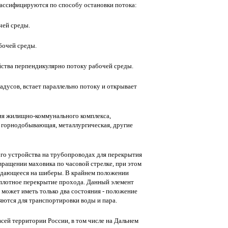
лассифицируются по способу остановки потока:
чей среды.
бочей среды.
йства перпендикулярно потоку рабочей среды.
адусов, встает параллельно потоку и открывает
я жилищно-коммунального комплекса,
, горнодобывающая, металлургическая, другие
ого устройства на трубопроводах для перекрытия
вращении маховика по часовой стрелке, при этом
редающееся на шиберы. В крайнем положении
 плотное перекрытие прохода. Данный элемент
 может иметь только два состояния - положение
яются для транспортировки воды и пара.
сей территории России, в том числе на Дальнем