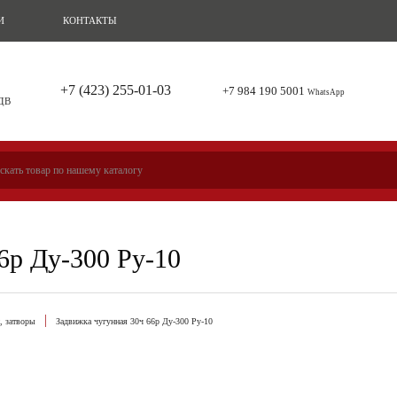
И
КОНТАКТЫ
+7 (423) 255-01-03
+7 984 190 5001
WhatsApp
 ДВ
6р Ду-300 Ру-10
, затворы
Задвижка чугунная 30ч 66р Ду-300 Ру-10