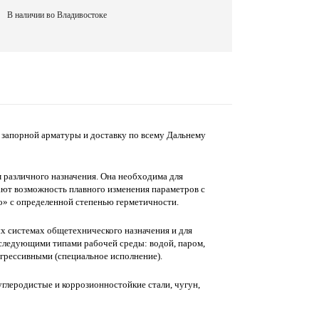
В наличии во Владивостоке
запорной арматуры и доставку по всему Дальнему
 различного назначения. Она необходима для
ют возможность плавного изменения параметров с
о» с определенной степенью герметичности.
 системах общетехнического назначения и для
следующими типами рабочей среды: водой, паром,
агрессивными (специальное исполнение).
леродистые и коррозионностойкие стали, чугун,