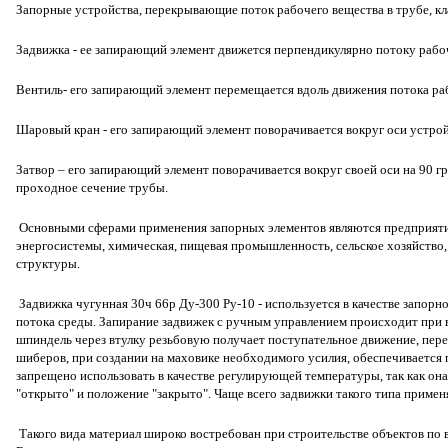
Запорные устройства, перекрывающие поток рабочего вещества в трубе, к
Задвижка - ее запирающий элемент движется перпендикулярно потоку рабо
Вентиль- его запирающий элемент перемещается вдоль движения потока ра
Шаровый кран - его запирающий элемент поворачивается вокруг оси устро
Затвор – его запирающий элемент поворачивается вокруг своей оси на 90 гр
проходное сечение трубы.
Основными сферами применения запорных элементов являются предприяти
энергосистемы, химическая, пищевая промышленность, сельское хозяйство
структуры.
Задвижка чугунная 30ч 66р Ду-300 Ру-10 - используется в качестве запорн
потока среды. Запирание задвижек с ручным управлением происходит при 
шпиндель через втулку резьбовую получает поступательное движение, пе
шиберов, при создании на маховике необходимого усилия, обеспечивается
запрещено использовать в качестве регулирующей температуры, так как она
"открыто" и положение "закрыто". Чаще всего задвижки такого типа примен
Такого вида материал широко востребован при строительстве объектов по в