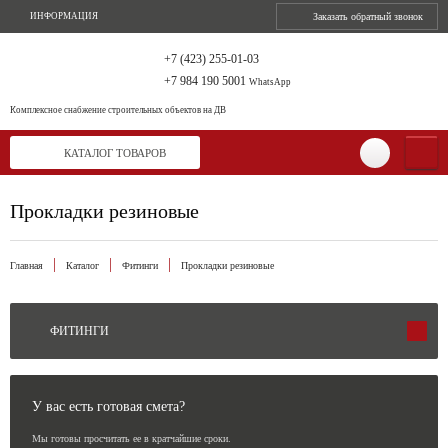
ИНФОРМАЦИЯ
Заказать обратный звонок
+7 (423) 255-01-03
+7 984 190 5001
WhatsApp
Комплексное снабжение
строительных объектов на ДВ
КАТАЛОГ ТОВАРОВ
Прокладки резиновые
Главная
Каталог
Фитинги
Прокладки резиновые
ФИТИНГИ
У вас есть готовая смета?
Мы готовы просчитать ее в кратчайшие сроки.