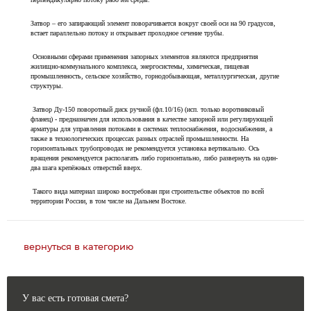
Затвор – его запирающий элемент поворачивается вокруг своей оси на 90 градусов,
встает параллельно потоку и открывает проходное сечение трубы.
Основными сферами применения запорных элементов являются предприятия
жилищно-коммунального комплекса, энергосистемы, химическая, пищевая
промышленность, сельское хозяйство, горнодобывающая, металлургическая, другие
структуры.
Затвор Ду-150 поворотный диск ручной (фл.10/16) (исп. только воротниковый
фланец) - предназначен для использования в качестве запорной или регулирующей
арматуры для управления потоками в системах теплоснабжения, водоснабжения, а
также в технологических процессах разных отраслей промышленности. На
горизонтальных трубопроводах не рекомендуется установка вертикально. Ось
вращения рекомендуется располагать либо горизонтально, либо развернуть на один-
два шага крепёжных отверстий вверх.
Такого вида материал широко востребован при строительстве объектов по всей
территории России, в том числе на Дальнем Востоке.
вернуться в категорию
У вас есть готовая смета?