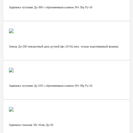
Задвижка чугунная Ду-300 с обрезиненным клином 30ч 39р Ру-16
Затвор Ду-200 поворотный диск ручной (фл.10/16) (исп. только воротниковый фланец)
Задвижка чугунная Ду-250 с обрезиненным клином 30ч 39р Ру-16
Задвижка стальная 30с 41нж Ду-50