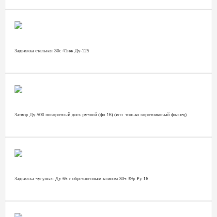
Задвижка стальная 30с 41нж Ду-125
Затвор Ду-500 поворотный диск ручной (фл.16) (исп. только воротниковый фланец)
Задвижка чугунная Ду-65 с обрезиненным клином 30ч 39р Ру-16