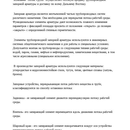
запорной арматуры и доставку по всему Дальнему Востоку.
Запорная арматура является неотъемлемой частью трубопроводных систем
различного назначения. Она необходима для перекрытия потока рабочей среды.
Функциональные элементы арматуры дают возможность плавного изменения
параметров с фиксацией площади просвета от положения «открыто» до позиции
«закрыто» с определенной степенью герметичности.
Элементы трубопроводной запорной арматуры используются в инженерных
системах общетехнического назначения и для работы в специальных условиях.
Допускается монтаж на трубопроводы со следующими типами рабочей среды:
водой, паром, газами, нефтью и нефтепродуктами, химическими веществами, в том
числе агрессивными (специальное исполнение).
В производстве запорной арматуры используются следующие материалы:
углеродистые и коррозионностойкие стали, чугун, титан, цветные сплавы (латунь,
бронза).
Запорные устройства, перекрывающие поток рабочего вещества в трубе,
классифицируются по способу остановки потока:
Задвижка - ее запирающий элемент движется перпендикулярно потоку рабочей
среды.
Вентиль- его запирающий элемент перемещается вдоль движения потока рабочей
среды.
Шаровый кран - его запирающий элемент поворачивается вокруг оси устройства
перпендикулярно потоку рабочей среды.