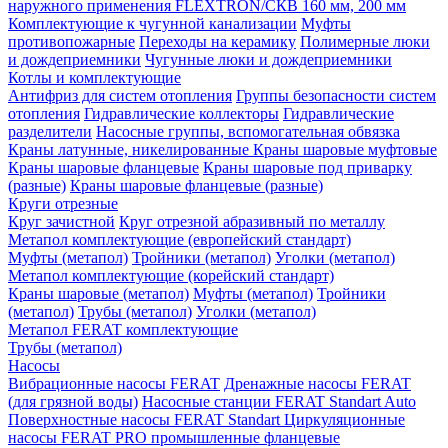
наружного применения FLEXTRON/СКВ 160 мм, 200 мм
Комплектующие к чугунной канализации
Муфты
противопожарные
Переходы на керамику
Полимерные люки
и дождеприемники
Чугунные люки и дождеприемники
Котлы и комплектующие
Антифриз для систем отопления
Группы безопасности систем
отопления
Гидравлические коллекторы
Гидравлические
разделители
Насосные группы, вспомогательная обвязка
Краны латунные, никелированные
Краны шаровые муфтовые
Краны шаровые фланцевые
Краны шаровые под приварку
(разные)
Краны шаровые фланцевые (разные)
Круги отрезные
Круг зачистной
Круг отрезной абразивный по металлу
Метапол комплектующие (европейский стандарт)
Муфты (метапол)
Тройники (метапол)
Уголки (метапол)
Метапол комплектующие (корейский стандарт)
Краны шаровые (метапол)
Муфты (метапол)
Тройники
(метапол)
Трубы (метапол)
Уголки (метапол)
Метапол FERAT комплектующие
Трубы (метапол)
Насосы
Вибрационные насосы FERAT
Дренажные насосы FERAT
(для грязной воды)
Насосные станции FERAT Standart Auto
Поверхностные насосы FERAT Standart
Циркуляционные
насосы FERAT PRO промышленные фланцевые