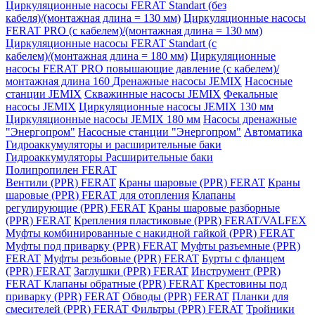
Циркуляционные насосы FERAT Standart (без
кабеля)/(монтажная длина = 130 мм)
Циркуляционные насосы
FERAT PRO (с кабелем)/(монтажная длина = 130 мм)
Циркуляционные насосы FERAT Standart (с
кабелем)/(монтажная длина = 180 мм)
Циркуляционные
насосы FERAT PRO повышающие давление (с кабелем)/
монтажная длина 160
Дренажные насосы JEMIX
Насосные
станции JEMIX
Скважинные насосы JEMIX
Фекальные
насосы JEMIX
Циркуляционные насосы JEMIX 130 мм
Циркуляционные насосы JEMIX 180 мм
Насосы дренажные
"Энергопром"
Насосные станции "Энергопром"
Автоматика
Гидроаккумуляторы и расширительные баки
Гидроаккумуляторы
Расширительные баки
Полипропилен FERAT
Вентили (PPR) FERAT
Краны шаровые (PPR) FERAT
Краны
шаровые (PPR) FERAT для отопления
Клапаны
регулирующие (PPR) FERAT
Краны шаровые разборные
(PPR) FERAT
Крепления пластиковые (PPR) FERAT/VALFEX
Муфты комбинированные с накидной гайкой (PPR) FERAT
Муфты под приварку (PPR) FERAT
Муфты разъемные (PPR)
FERAT
Муфты резьбовые (PPR) FERAT
Бурты с фланцем
(PPR) FERAT
Заглушки (PPR) FERAT
Инструмент (PPR)
FERAT
Клапаны обратные (PPR) FERAT
Крестовины под
приварку (PPR) FERAT
Обводы (PPR) FERAT
Планки для
смесителей (PPR) FERAT
Фильтры (PPR) FERAT
Тройники