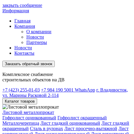
закрыть сообщение
Информация
Главная
Компания
О компании
Новости
Партнеры
Новости
Контакты
Заказать обратный звонок
Комплексное снабжение
строительных объектов на ДВ
+7 (423) 255-01-03
+7 984 190 5001
WhatsApp
г. Владивосток,
ул. Марины Расковой 2-114
Каталог товаров
Листовой металлопрокат
Гофролист оцинкованный
Гофролист окрашенный
Металлочерепица
Лист гладкий оцинкованный
Лист гладкий
окрашенный
Сталь в рулонах
Лист просечно-вытяжной
Лист
горячекатаный
Лист низколегрированный
Лист регистровый