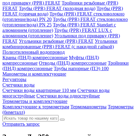
под приварку (PPR) FERAT
Тройники резьбовые (PPR)
FERAT
Трубы (PPR) FERAT (холодная вода)
Трубы (PPR)
FERAT (горячая вода)
Трубы (PPR) FERAT стекловолокно
(отопление/вода) РN 20
Трубы (PPR) FERAT стекловолокно
(отопление/вода) РN 25
Трубы (PPR) FERAT Standart c
алюминием (отопление)
Трубы (PPR) FERAT LUX c
алюминием (отопление)
Угольники под приварку (PPR)
FERAT
Угольники резьбовые (PPR) FERAT
Угольники
комбинированные (PPR) FERAT (с накидной гайкой)
Полиэтиленовый водопровод
Краны (ПНД) компрессионные
Муфты (ПНД)
компрессионные
Отводы (ПНД) компрессионные
Тройники
(ПНД) компрессионные
Трубы напорные (ПЭ) 100
Манометры и комплектующие
Регуляторы
Счетчики воды
Счетчики воды квартирные 110 мм
Счетчики воды
многоструйные
Счетчики воды одноструйные
Термометры и комплектующие
Комплектующие к термометрам
Термоманометры
Термометры
(биметалл)
Отправить запрос