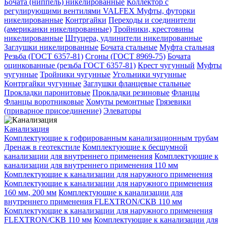
Бочата (ниппель) никелированные
Коллектор с
регулирующими вентилями VALFEX
Муфты, футорки
никелированные
Контргайки
Переходы и соединители
(американки никелированные)
Тройники, крестовины
никелированные
Штуцера, удлинители никелированные
Заглушки никелированные
Бочата стальные
Муфта стальная
Резьба (ГОСТ 6357-81)
Сгоны (ГОСТ 8969-75)
Бочата
оцинкованные (резьба ГОСТ 6357-81)
Крест чугунный
Муфты
чугунные
Тройники чугунные
Угольники чугунные
Контргайки чугунные
Заглушки фланцевые стальные
Прокладки паронитовые
Прокладки резиновые
Фланцы
Фланцы воротниковые
Хомуты ремонтные
Грязевики
(приварное присоединение)
Элеваторы
Канализация
Комплектующие к гофрированным канализационным трубам
Дренаж в геотекстиле
Комплектующие к бесшумной
канализации для внутреннего применения
Комплектующие к
канализации для внутреннего применения 110 мм
Комплектующие к канализации для наружного применения
Комплектующие к канализации для наружного применения
160 мм, 200 мм
Комплектующие к канализации для
внутреннего применения FLEXTRON/СКВ 110 мм
Комплектующие к канализации для наружного применения
FLEXTRON/СКВ 110 мм
Комплектующие к канализации для