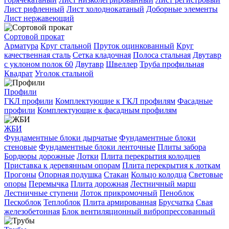
Лист рифленный
Лист холоднокатаный
Доборные элементы
Лист нержавеющий
Сортовой прокат
Арматура
Круг стальной
Пруток оцинкованный
Круг
качественная сталь
Сетка кладочная
Полоса стальная
Двутавр
с уклоном полок 60
Двутавр
Швеллер
Труба профильная
Квадрат
Уголок стальной
Профили
ГКЛ профили
Комплектующие к ГКЛ профилям
Фасадные
профили
Комплектующие к фасадным профилям
ЖБИ
Фундаментные блоки дырчатые
Фундаментные блоки
стеновые
Фундаментные блоки ленточные
Плиты забора
Бордюры дорожные
Лотки
Плита перекрытия колодцев
Приставка к деревянным опорам
Плита перекрытия к лоткам
Прогоны
Опорная подушка
Стакан
Кольцо колодца
Световые
опоры
Перемычка
Плита дорожная
Лестничный марш
Лестничные ступени
Лоток прикромочный
Пеноблок
Пескоблок
Теплоблок
Плита армированная
Брусчатка
Свая
железобетонная
Блок вентиляционный вибропрессованный