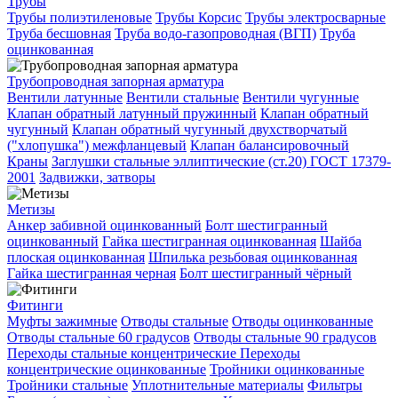
Трубы
Трубы полиэтиленовые
Трубы Корсис
Трубы электросварные
Труба бесшовная
Труба водо-газопроводная (ВГП)
Труба
оцинкованная
Трубопроводная запорная арматура
Вентили латунные
Вентили стальные
Вентили чугунные
Клапан обратный латунный пружинный
Клапан обратный
чугунный
Клапан обратный чугунный двухстворчатый
("хлопушка") межфланцевый
Клапан балансировочный
Краны
Заглушки стальные эллиптические (ст.20) ГОСТ 17379-
2001
Задвижки, затворы
Метизы
Анкер забивной оцинкованный
Болт шестигранный
оцинкованный
Гайка шестигранная оцинкованная
Шайба
плоская оцинкованная
Шпилька резьбовая оцинкованная
Гайка шестигранная черная
Болт шестигранный чёрный
Фитинги
Муфты зажимные
Отводы стальные
Отводы оцинкованные
Отводы стальные 60 градусов
Отводы стальные 90 градусов
Переходы стальные концентрические
Переходы
концентрические оцинкованные
Тройники оцинкованные
Тройники стальные
Уплотнительные материалы
Фильтры