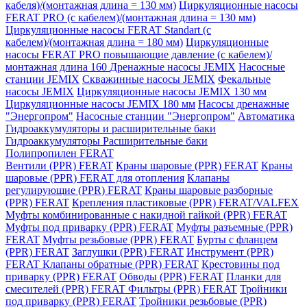
кабеля)/(монтажная длина = 130 мм)
Циркуляционные насосы
FERAT PRO (с кабелем)/(монтажная длина = 130 мм)
Циркуляционные насосы FERAT Standart (с
кабелем)/(монтажная длина = 180 мм)
Циркуляционные
насосы FERAT PRO повышающие давление (с кабелем)/
монтажная длина 160
Дренажные насосы JEMIX
Насосные
станции JEMIX
Скважинные насосы JEMIX
Фекальные
насосы JEMIX
Циркуляционные насосы JEMIX 130 мм
Циркуляционные насосы JEMIX 180 мм
Насосы дренажные
"Энергопром"
Насосные станции "Энергопром"
Автоматика
Гидроаккумуляторы и расширительные баки
Гидроаккумуляторы
Расширительные баки
Полипропилен FERAT
Вентили (PPR) FERAT
Краны шаровые (PPR) FERAT
Краны
шаровые (PPR) FERAT для отопления
Клапаны
регулирующие (PPR) FERAT
Краны шаровые разборные
(PPR) FERAT
Крепления пластиковые (PPR) FERAT/VALFEX
Муфты комбинированные с накидной гайкой (PPR) FERAT
Муфты под приварку (PPR) FERAT
Муфты разъемные (PPR)
FERAT
Муфты резьбовые (PPR) FERAT
Бурты с фланцем
(PPR) FERAT
Заглушки (PPR) FERAT
Инструмент (PPR)
FERAT
Клапаны обратные (PPR) FERAT
Крестовины под
приварку (PPR) FERAT
Обводы (PPR) FERAT
Планки для
смесителей (PPR) FERAT
Фильтры (PPR) FERAT
Тройники
под приварку (PPR) FERAT
Тройники резьбовые (PPR)