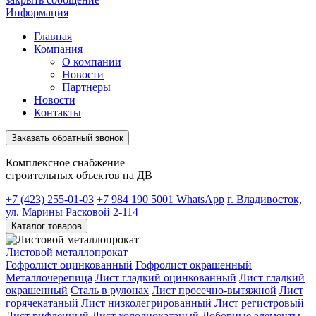
Информация
Главная
Компания
О компании
Новости
Партнеры
Новости
Контакты
Заказать обратный звонок
Комплексное снабжение
строительных объектов на ДВ
+7 (423) 255-01-03
+7 984 190 5001
WhatsApp
г. Владивосток,
ул. Марины Расковой 2-114
Каталог товаров
Листовой металлопрокат
Гофролист оцинкованный
Гофролист окрашенный
Металлочерепица
Лист гладкий оцинкованный
Лист гладкий
окрашенный
Сталь в рулонах
Лист просечно-вытяжной
Лист
горячекатаный
Лист низколегрированный
Лист регистровый
Лист рифленный
Лист холоднокатаный
Доборные элементы