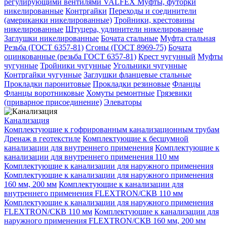
регулирующими вентилями VALFEX
Муфты, футорки
никелированные
Контргайки
Переходы и соединители
(американки никелированные)
Тройники, крестовины
никелированные
Штуцера, удлинители никелированные
Заглушки никелированные
Бочата стальные
Муфта стальная
Резьба (ГОСТ 6357-81)
Сгоны (ГОСТ 8969-75)
Бочата
оцинкованные (резьба ГОСТ 6357-81)
Крест чугунный
Муфты
чугунные
Тройники чугунные
Угольники чугунные
Контргайки чугунные
Заглушки фланцевые стальные
Прокладки паронитовые
Прокладки резиновые
Фланцы
Фланцы воротниковые
Хомуты ремонтные
Грязевики
(приварное присоединение)
Элеваторы
Канализация
Комплектующие к гофрированным канализационным трубам
Дренаж в геотекстиле
Комплектующие к бесшумной
канализации для внутреннего применения
Комплектующие к
канализации для внутреннего применения 110 мм
Комплектующие к канализации для наружного применения
Комплектующие к канализации для наружного применения
160 мм, 200 мм
Комплектующие к канализации для
внутреннего применения FLEXTRON/СКВ 110 мм
Комплектующие к канализации для наружного применения
FLEXTRON/СКВ 110 мм
Комплектующие к канализации для
наружного применения FLEXTRON/СКВ 160 мм, 200 мм