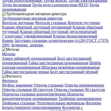
Трубы полиэтиленовые
Трубы Корсис
Трубы электросварные
Труба бесшовная
Труба водо-газопроводная (ВГП)
Труба
оцинкованная
Трубопроводная запорная арматура
Вентили латунные
Вентили стальные
Вентили чугунные
Клапан обратный латунный пружинный
Клапан обратный
чугунный
Клапан обратный чугунный двухстворчатый
("хлопушка") межфланцевый
Клапан балансировочный
Краны
Заглушки стальные эллиптические (ст.20) ГОСТ 17379-
2001
Задвижки, затворы
Метизы
Анкер забивной оцинкованный
Болт шестигранный
оцинкованный
Гайка шестигранная оцинкованная
Шайба
плоская оцинкованная
Шпилька резьбовая оцинкованная
Гайка шестигранная черная
Болт шестигранный чёрный
Фитинги
Муфты зажимные
Отводы стальные
Отводы оцинкованные
Отводы стальные 60 градусов
Отводы стальные 90 градусов
Переходы стальные концентрические
Переходы
концентрические оцинкованные
Тройники оцинкованные
Тройники стальные
Уплотнительные материалы
Фильтры
Бочата (ниппель) никелированные
Коллектор с