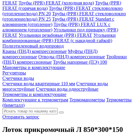
FERAT
Трубы (PPR) FERAT (холодная вода)
Трубы (PPR)
FERAT (горячая вода)
Трубы (PPR) FERAT стекловолокно
(отопление/вода) РN 20
Трубы (PPR) FERAT стекловолокно
(отопление/вода) РN 25
Трубы (PPR) FERAT Standart c
алюминием (отопление)
Трубы (PPR) FERAT LUX c
алюминием (отопление)
Угольники под приварку (PPR)
FERAT
Угольники резьбовые (PPR) FERAT
Угольники
комбинированные (PPR) FERAT (с накидной гайкой)
Полиэтиленовый водопровод
Краны (ПНД) компрессионные
Муфты (ПНД)
компрессионные
Отводы (ПНД) компрессионные
Тройники
(ПНД) компрессионные
Трубы напорные (ПЭ) 100
Манометры и комплектующие
Регуляторы
Счетчики воды
Счетчики воды квартирные 110 мм
Счетчики воды
многоструйные
Счетчики воды одноструйные
Термометры и комплектующие
Комплектующие к термометрам
Термоманометры
Термометры
(биметалл)
Отправить запрос
Лоток прикромочный Л 850*300*150