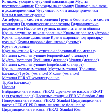
Комплектующие к чугунной канализации
Муфты
противопожарные
Переходы на керамику
Полимерные люки
и дождеприемники
Чугунные люки и дождеприемники
Котлы и комплектующие
Антифриз для систем отопления
Группы безопасности систем
отопления
Гидравлические коллекторы
Гидравлические
разделители
Насосные группы, вспомогательная обвязка
Краны латунные, никелированные
Краны шаровые муфтовые
Краны шаровые фланцевые
Краны шаровые под приварку
(разные)
Краны шаровые фланцевые (разные)
Круги отрезные
Круг зачистной
Круг отрезной абразивный по металлу
Метапол комплектующие (европейский стандарт)
Муфты (метапол)
Тройники (метапол)
Уголки (метапол)
Метапол комплектующие (корейский стандарт)
Краны шаровые (метапол)
Муфты (метапол)
Тройники
(метапол)
Трубы (метапол)
Уголки (метапол)
Метапол FERAT комплектующие
Трубы (метапол)
Насосы
Вибрационные насосы FERAT
Дренажные насосы FERAT
(для грязной воды)
Насосные станции FERAT Standart Auto
Поверхностные насосы FERAT Standart
Циркуляционные
насосы FERAT PRO промышленные фланцевые
Циркуляционные насосы FERAT Standart (без