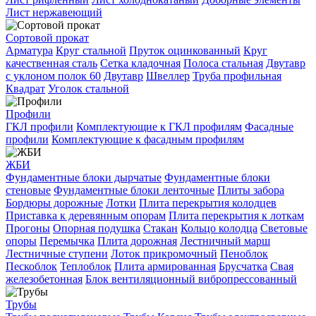
Лист нержавеющий
Сортовой прокат
Арматура
Круг стальной
Пруток оцинкованный
Круг
качественная сталь
Сетка кладочная
Полоса стальная
Двутавр
с уклоном полок 60
Двутавр
Швеллер
Труба профильная
Квадрат
Уголок стальной
Профили
ГКЛ профили
Комплектующие к ГКЛ профилям
Фасадные
профили
Комплектующие к фасадным профилям
ЖБИ
Фундаментные блоки дырчатые
Фундаментные блоки
стеновые
Фундаментные блоки ленточные
Плиты забора
Бордюры дорожные
Лотки
Плита перекрытия колодцев
Приставка к деревянным опорам
Плита перекрытия к лоткам
Прогоны
Опорная подушка
Стакан
Кольцо колодца
Световые
опоры
Перемычка
Плита дорожная
Лестничный марш
Лестничные ступени
Лоток прикромочный
Пеноблок
Пескоблок
Теплоблок
Плита армированная
Брусчатка
Свая
железобетонная
Блок вентиляционный вибропрессованный
Трубы