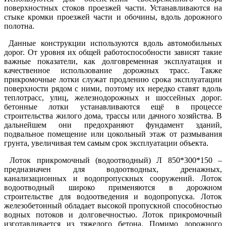
поверхностных стоков проезжей части. Устанавливаются на
стыке кромки проезжей части и обочины, вдоль дорожного
полотна.
Данные конструкции используются вдоль автомобильных
дорог. От уровня их общей работоспособности зависят такие
важные показатели, как долговременная эксплуатация и
качественное использование дорожных трасс. Также
прикромочные лотки служат продлению срока эксплуатации
поверхности рядом с ними, поэтому их нередко ставят вдоль
теплотрасс, улиц, железнодорожных и шоссейных дорог.
бетонные лотки устанавливаются ещё в процессе
строительства жилого дома, трассы или дачного хозяйства. В
дальнейшем они предохраняют фундамент зданий,
подвальное помещение или цокольный этаж от размывания
грунта, увеличивая тем самым срок эксплуатации объекта.
Лоток прикромочный (водоотводный) Л 850*300*150 –
предназначен для водоотводных, дренажных,
канализационных и водопропускных сооружений. Лоток
водоотводный широко применяются в дорожном
строительстве для водоотведения и водопропуска. Лоток
железобетонный обладает высокой пропускной способностью
водных потоков и долговечностью. Лоток прикромочный
изготавливается из тяжелого бетона. Помимо дорожного