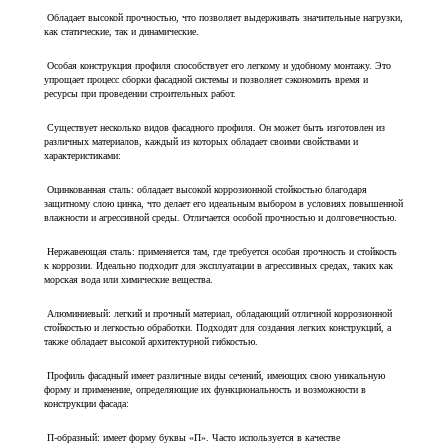
Обладает высокой прочностью, что позволяет выдерживать значительные нагрузки,
как статические, так и динамические.
Особая конструкция профиля способствует его легкому и удобному монтажу. Это
упрощает процесс сборки фасадной системы и позволяет сэкономить время и
ресурсы при проведении строительных работ.
Существует несколько видов фасадного профиля. Он может быть изготовлен из
различных материалов, каждый из которых обладает своими свойствами и
характеристиками:
Оцинкованная сталь: обладает высокой коррозионной стойкостью благодаря
защитному слою цинка, что делает его идеальным выбором в условиях повышенной
влажности и агрессивной среды. Отличается особой прочностью и долговечностью.
Нержавеющая сталь: применяется там, где требуется особая прочность и стойкость
к коррозии. Идеально подходит для эксплуатации в агрессивных средах, таких как
морская вода или химические вещества.
Алюминиевый: легкий и прочный материал, обладающий отличной коррозионной
стойкостью и легкостью обработки. Подходят для создания легких конструкций, а
также обладает высокой архитектурной гибкостью.
Профиль фасадный имеет различные виды сечений, имеющих свою уникальную
форму и применение, определяющие их функциональность и возможности в
конструкции фасада:
П-образный: имеет форму буквы «П». Часто используется в качестве