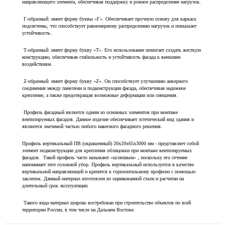
направляющего элемента, обеспечивая поддержку и ровное распределение нагрузок.
Г-образный: имеет форму буквы «Г». Обеспечивает прочную основу для каркаса
подсистемы, что способствует равномерному распределению нагрузок и повышает
устойчивость.
Т-образный: имеет форму букву «Т». Его использование помогает создать жесткую
конструкцию, обеспечивая стабильность и устойчивость фасада к внешним
воздействиям.
Z-образный: имеет форму букву «Z». Он способствует улучшению анкерного
соединения между панелями и подконструкции фасада, обеспечивая надежное
крепление, а также предотвращая возможные деформации или смещения.
Профиль фасадный является одним из основных элементов при монтаже
вентилируемых фасадов. Данное изделие обеспечивает эстетический вид здания и
являются значимой частью любого навесного фасадного решения.
Профиль вертикальный ПВ (окрашенный) 20х20х65х3000 мм - представляет собой
элемент подконструкции для крепления облицовки при монтаже вентилируемых
фасадов. Такой профиль часто называют «шляпным» , поскольку его сечение
напоминает этот головной убор. Профиль вертикальный используется в качестве
вертикальной направляющей и крепится к горизонтальному профилю с помощью
заклепок. Данный материал изготовлен из оцинкованной стали и расчитан на
длительный срок эксплуатации.
Такого вида материал широко востребован при строительстве объектов по всей
территории России, в том числе на Дальнем Востоке.