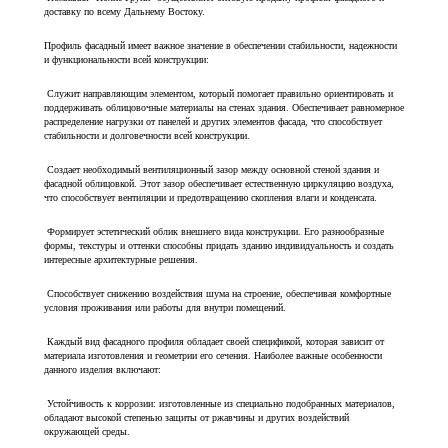
доставку по всему Дальнему Востоку.
Профиль фасадный имеет важное значение в обеспечении стабильности, надежности
и функциональности всей конструкции:
Служит направляющим элементом, который помогает правильно ориентировать и
поддерживать облицовочные материалы на стенах здания. Обеспечивает равномерное
распределение нагрузки от панелей и других элементов фасада, что способствует
стабильности и долговечности всей конструкции.
Создает необходимый вентиляционный зазор между основной стеной здания и
фасадной облицовкой. Этот зазор обеспечивает естественную циркуляцию воздуха,
что способствует вентиляции и предотвращению скопления влаги и конденсата.
Формирует эстетический облик внешнего вида конструкции. Его разнообразные
формы, текстуры и оттенки способны придать зданию индивидуальность и создать
интересные архитектурные решения.
Способствует снижению воздействия шума на строение, обеспечивая комфортные
условия проживания или работы для внутри помещений.
Каждый вид фасадного профиля обладает своей спецификой, которая зависит от
материала изготовления и геометрии его сечения. Наиболее важные особенности
данного изделия включают:
Устойчивость к коррозии: изготовленные из специально подобранных материалов,
обладают высокой степенью защиты от ржавчины и других воздействий
окружающей среды.