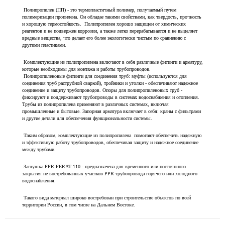
Полипропилен (ПП) - это термопластичный полимер, получаемый путем
полимеризации пропилена. Он обладае такими свойствами, как твердость, прочность
и хорошую термостойкость. Полипропилен хорошо защищен от химических
реагентов и не подвержен коррозии, а также легко перерабатывается и не выделяет
вредные вещества, что делает его более экологически чистым по сравнению с
другими пластиками.
Комплектующие из полипропилена включают в себя различные фитинги и арматуру,
которые необходимы для монтажа и работы трубопроводов.
Полипропиленовые фитинги для соединения труб: муфты (используются для
соединения труб раструбной сваркой), тройники и уголки - обеспечивают надежное
соединение и защиту трубопроводов. Опоры для полипропиленовых труб -
фиксируют и поддерживают трубопроводы в системах водоснабжения и отопления.
Трубы из полипропилена применяют в различных системах, включая
промышленные и бытовые. Запорная арматура включает в себя: краны с фильтрами
и другие детали для обеспечения функциональности системы.
Таким образом, комплектующие из полипропилена помогают обеспечить надежную
и эффективную работу трубопроводов, обеспечивая защиту и надежное соединение
между трубами.
Заглушка PPR FERAT 110 - предназначена для временного или постоянного
закрытия не востребованных участков PPR трубопровода горячего или холодного
водоснабжения.
Такого вида материал широко востребован при строительстве объектов по всей
территории России, в том числе на Дальнем Востоке.