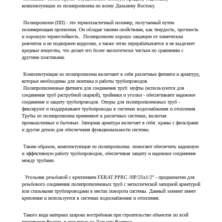
комплектующих из полипропилена по всему Дальнему Востоку.
Полипропилен (ПП) - это термопластичный полимер, получаемый путем
полимеризации пропилена. Он обладае такими свойствами, как твердость, прочность
и хорошую термостойкость. Полипропилен хорошо защищен от химических
реагентов и не подвержен коррозии, а также легко перерабатывается и не выделяет
вредные вещества, что делает его более экологически чистым по сравнению с
другими пластиками.
Комплектующие из полипропилена включают в себя различные фитинги и арматуру,
которые необходимы для монтажа и работы трубопроводов.
Полипропиленовые фитинги для соединения труб: муфты (используются для
соединения труб раструбной сваркой), тройники и уголки - обеспечивают надежное
соединение и защиту трубопроводов. Опоры для полипропиленовых труб -
фиксируют и поддерживают трубопроводы в системах водоснабжения и отопления.
Трубы из полипропилена применяют в различных системах, включая
промышленные и бытовые. Запорная арматура включает в себя: краны с фильтрами
и другие детали для обеспечения функциональности системы.
Таким образом, комплектующие из полипропилена помогают обеспечить надежную
и эффективную работу трубопроводов, обеспечивая защиту и надежное соединение
между трубами.
Угольник резьбовой с креплением FERAT PPRС /НР/25х1/2" - предназначен для
резьбового соединения полипропиленовых труб с металлической запорной арматурой
или стальными трубопроводами в местах поворота системы. Данный элемент имеет
крепление и используется в системах водоснабжения и отопления.
Такого вида материал широко востребован при строительстве объектов по всей
территории России, в том числе на Дальнем Востоке.