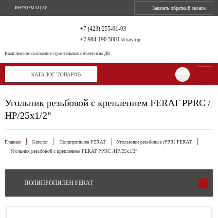
ИНФОРМАЦИЯ
Заказать обратный звонок
+7 (423) 255-01-03
+7 984 190 5001
WhatsApp
Комплексное снабжение
строительных объектов на ДВ
КАТАЛОГ ТОВАРОВ
Угольник резьбовой с креплением FERAT PPRС /
НР/25х1/2"
Главная
Каталог
Полипропилен FERAT
Угольники резьбовые (PPR) FERAT
Угольник резьбовой с креплением FERAT PPRС /НР/25х1/2"
ПОЛИПРОПИЛЕН FERAT