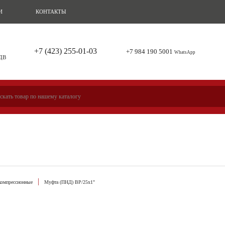
И
КОНТАКТЫ
+7 (423) 255-01-03
+7 984 190 5001
WhatsApp
 ДВ
омпрессионные
Муфта (ПНД) ВР/25х1"