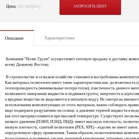
по запросу
Цена:
ЗАПРОСИТЬ ЦЕНУ
Характеристики
Описание
Компания "Полис Групп" осуществляет оптовую продажу и доставку комп
всему Дальнему Востоку.
В строительстве и сельском хозяйстве становятся востребованы комплект
Как материал, полиэтилен имеет такие характеристики как: долговечность (с
теплопроводность (минимальные потери тепла); пластичность данного мате
возможного замерзания жидкости и подвижек грунта; инертность к агресси
а вредные вещества не выделяются в питьевую воду). Не смотря на множес
использовании комплектующих из этого материала, важно соблюдать прави
виде подвержен разрушению на солнце, а давление горячей жидкости в вод
как этот материал плавится при высокой температуре. Существуют несколь
низкого давления (ПЭВП, ПЭНД, ПНД)- имеет высокую плотность; полиэтил
низкую плотность; сшитый полиэтилен (РЕХ, ХРЕ) - изделие не имеет швов
определенную сферу применения. Таким образом, полиэтиленовые компле
водосточных и поливных систем, напорной канализации, питьевых систем 