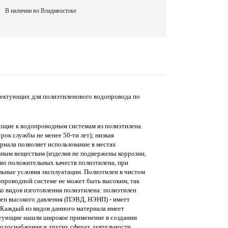
В наличии во Владивостоке
лектующих для полиэтиленового водопровода по
ующие к водопроводным системам из полиэтилена.
рок службы не менее 50-ти лет); низкая
риала позволяет использование в местах
вным веществам (изделия не подвержены коррозии,
тво положительных качеств полиэтилена, при
льные условия эксплуатации. Полиэтилен в чистом
опроводной системе не может быть высоким, так
ко видов изготовления полиэтилена: полиэтилен
ен высокого давления (ПЭВД, НЭНП) - имеет
. Каждый из видов данного материала имеет
ктующие нашли широкое применение в создании
водоснабжения и других сферах деятельности.