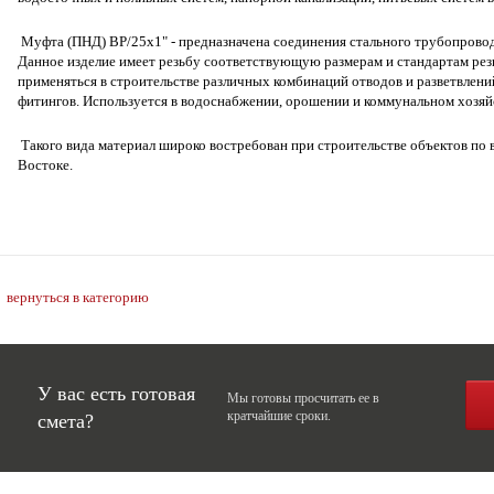
Муфта (ПНД) ВР/25х1" - предназначена соединения стального трубопровод
Данное изделие имеет резьбу соответствующую размерам и стандартам ре
применяться в строительстве различных комбинаций отводов и разветвле
фитингов. Используется в водоснабжении, орошении и коммунальном хозяй
Такого вида материал широко востребован при строительстве объектов по в
Востоке.
вернуться в категорию
У вас есть готовая
Мы готовы просчитать ее в
кратчайшие сроки.
смета?