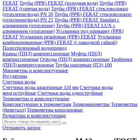
FERAT
Трубы (PPR) FERAT (холодная вода)
Трубы (PPR)
FERAT (горячая вода)
Трубы (PPR) FERAT стекловолокно
(отопление/вода) РN 20
Трубы (PPR) FERAT стекловолокно
(отопление/вода) РN 25
Трубы (PPR) FERAT Standart c
алюминием (отопление)
Трубы (PPR) FERAT LUX c
алюминием (отопление)
Угольники под приварку (PPR)
FERAT
Угольники резьбовые (PPR) FERAT
Угольники
комбинированные (PPR) FERAT (с накидной гайкой)
Полиэтиленовый водопровод
Краны (ПНД) компрессионные
Муфты (ПНД)
компрессионные
Отводы (ПНД) компрессионные
Тройники
(ПНД) компрессионные
Трубы напорные (ПЭ) 100
Манометры и комплектующие
Регуляторы
Счетчики воды
Счетчики воды квартирные 110 мм
Счетчики воды
многоструйные
Счетчики воды одноструйные
Термометры и комплектующие
Комплектующие к термометрам
Термоманометры
Термометры
(биметалл)
Термометры керосиновые
Радиаторы и комплектующие
Отправить запрос