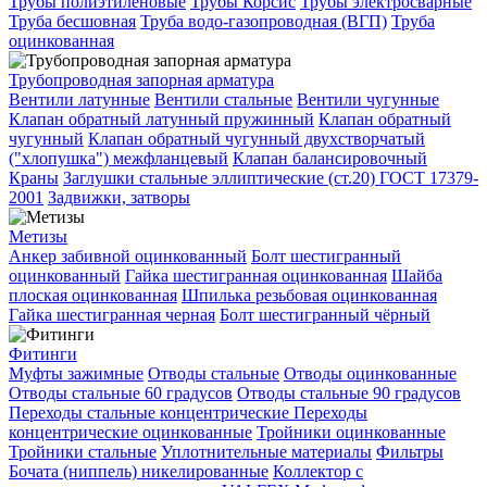
Трубы полиэтиленовые
Трубы Корсис
Трубы электросварные
Труба бесшовная
Труба водо-газопроводная (ВГП)
Труба
оцинкованная
Трубопроводная запорная арматура
Вентили латунные
Вентили стальные
Вентили чугунные
Клапан обратный латунный пружинный
Клапан обратный
чугунный
Клапан обратный чугунный двухстворчатый
("хлопушка") межфланцевый
Клапан балансировочный
Краны
Заглушки стальные эллиптические (ст.20) ГОСТ 17379-
2001
Задвижки, затворы
Метизы
Анкер забивной оцинкованный
Болт шестигранный
оцинкованный
Гайка шестигранная оцинкованная
Шайба
плоская оцинкованная
Шпилька резьбовая оцинкованная
Гайка шестигранная черная
Болт шестигранный чёрный
Фитинги
Муфты зажимные
Отводы стальные
Отводы оцинкованные
Отводы стальные 60 градусов
Отводы стальные 90 градусов
Переходы стальные концентрические
Переходы
концентрические оцинкованные
Тройники оцинкованные
Тройники стальные
Уплотнительные материалы
Фильтры
Бочата (ниппель) никелированные
Коллектор с