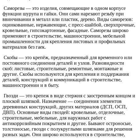
Саморезы — это изделия, совмещающие в одном корпусе
функции шурупа и гайки. Они сами нарезают резьбу при
ввинчивании в металл или пластик, дерево. Виды саморезов:
оцинкованные, нержавеющие, с пресс-шайбой, сверхпрочные,
кровельные, гипсокартонные, фасадные. Саморезы широко
применяют в строительстве, машиностроении, мебельной
промышленности для крепления листовых и профильных
материалов без гаек.
Скобы — это крепёж, предназначенный для временного или
постоянного соединения деталей и узлов. Разновидности
скоб: листовые, строительные, ремонтные, монтажные и
другие. Скобы используются для крепления и поддержания
деталей, конструкций и коммуникаций в строительстве,
машиностроении и в быту.
Гвозди — это крепеж в виде стержня с заостренным концом и
плоской шляпкой. Назначение — соединения элементов
деревянных конструкций, других материалов (ДСП, ОСП,
ДВП). Основные виды гвоздей: кровельные, отделочные,
строительные, мебельные, для наружных работ с
антикоррозийным покрытием и другие. Бывают остроносые,
толстоносые, гвозди с полукруглыми шляпками для решения
разных задач. Они широко используются в строительстве,