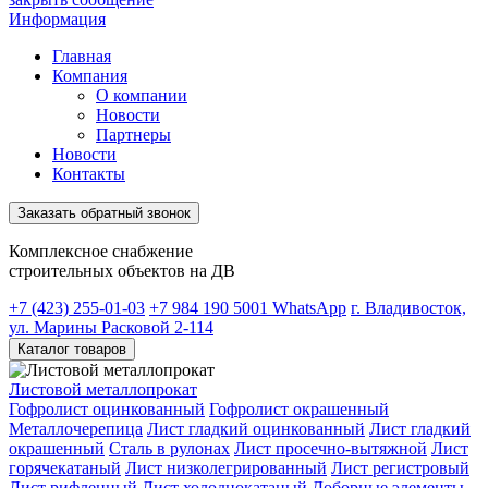
Информация
Главная
Компания
О компании
Новости
Партнеры
Новости
Контакты
Заказать обратный звонок
Комплексное снабжение
строительных объектов на ДВ
+7 (423) 255-01-03
+7 984 190 5001
WhatsApp
г. Владивосток,
ул. Марины Расковой 2-114
Каталог товаров
Листовой металлопрокат
Гофролист оцинкованный
Гофролист окрашенный
Металлочерепица
Лист гладкий оцинкованный
Лист гладкий
окрашенный
Сталь в рулонах
Лист просечно-вытяжной
Лист
горячекатаный
Лист низколегрированный
Лист регистровый
Лист рифленный
Лист холоднокатаный
Доборные элементы