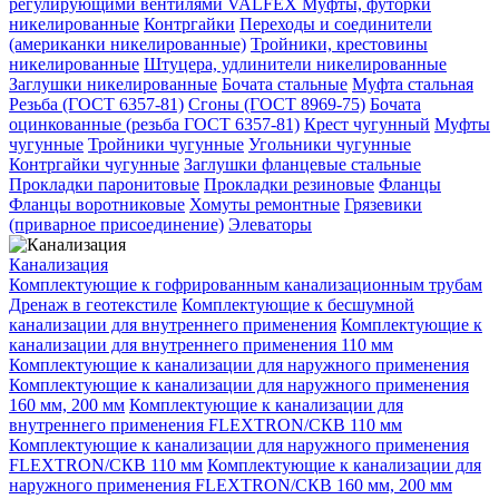
регулирующими вентилями VALFEX
Муфты, футорки
никелированные
Контргайки
Переходы и соединители
(американки никелированные)
Тройники, крестовины
никелированные
Штуцера, удлинители никелированные
Заглушки никелированные
Бочата стальные
Муфта стальная
Резьба (ГОСТ 6357-81)
Сгоны (ГОСТ 8969-75)
Бочата
оцинкованные (резьба ГОСТ 6357-81)
Крест чугунный
Муфты
чугунные
Тройники чугунные
Угольники чугунные
Контргайки чугунные
Заглушки фланцевые стальные
Прокладки паронитовые
Прокладки резиновые
Фланцы
Фланцы воротниковые
Хомуты ремонтные
Грязевики
(приварное присоединение)
Элеваторы
Канализация
Комплектующие к гофрированным канализационным трубам
Дренаж в геотекстиле
Комплектующие к бесшумной
канализации для внутреннего применения
Комплектующие к
канализации для внутреннего применения 110 мм
Комплектующие к канализации для наружного применения
Комплектующие к канализации для наружного применения
160 мм, 200 мм
Комплектующие к канализации для
внутреннего применения FLEXTRON/СКВ 110 мм
Комплектующие к канализации для наружного применения
FLEXTRON/СКВ 110 мм
Комплектующие к канализации для
наружного применения FLEXTRON/СКВ 160 мм, 200 мм