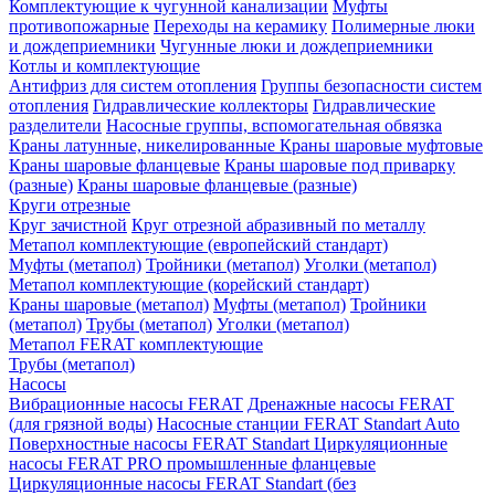
Комплектующие к чугунной канализации
Муфты
противопожарные
Переходы на керамику
Полимерные люки
и дождеприемники
Чугунные люки и дождеприемники
Котлы и комплектующие
Антифриз для систем отопления
Группы безопасности систем
отопления
Гидравлические коллекторы
Гидравлические
разделители
Насосные группы, вспомогательная обвязка
Краны латунные, никелированные
Краны шаровые муфтовые
Краны шаровые фланцевые
Краны шаровые под приварку
(разные)
Краны шаровые фланцевые (разные)
Круги отрезные
Круг зачистной
Круг отрезной абразивный по металлу
Метапол комплектующие (европейский стандарт)
Муфты (метапол)
Тройники (метапол)
Уголки (метапол)
Метапол комплектующие (корейский стандарт)
Краны шаровые (метапол)
Муфты (метапол)
Тройники
(метапол)
Трубы (метапол)
Уголки (метапол)
Метапол FERAT комплектующие
Трубы (метапол)
Насосы
Вибрационные насосы FERAT
Дренажные насосы FERAT
(для грязной воды)
Насосные станции FERAT Standart Auto
Поверхностные насосы FERAT Standart
Циркуляционные
насосы FERAT PRO промышленные фланцевые
Циркуляционные насосы FERAT Standart (без