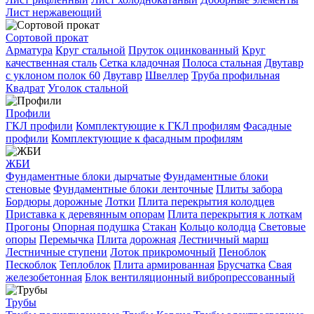
Лист нержавеющий
Сортовой прокат
Арматура
Круг стальной
Пруток оцинкованный
Круг
качественная сталь
Сетка кладочная
Полоса стальная
Двутавр
с уклоном полок 60
Двутавр
Швеллер
Труба профильная
Квадрат
Уголок стальной
Профили
ГКЛ профили
Комплектующие к ГКЛ профилям
Фасадные
профили
Комплектующие к фасадным профилям
ЖБИ
Фундаментные блоки дырчатые
Фундаментные блоки
стеновые
Фундаментные блоки ленточные
Плиты забора
Бордюры дорожные
Лотки
Плита перекрытия колодцев
Приставка к деревянным опорам
Плита перекрытия к лоткам
Прогоны
Опорная подушка
Стакан
Кольцо колодца
Световые
опоры
Перемычка
Плита дорожная
Лестничный марш
Лестничные ступени
Лоток прикромочный
Пеноблок
Пескоблок
Теплоблок
Плита армированная
Брусчатка
Свая
железобетонная
Блок вентиляционный вибропрессованный
Трубы