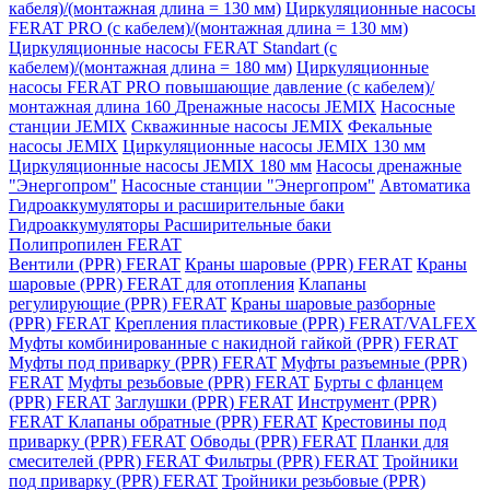
кабеля)/(монтажная длина = 130 мм)
Циркуляционные насосы
FERAT PRO (с кабелем)/(монтажная длина = 130 мм)
Циркуляционные насосы FERAT Standart (с
кабелем)/(монтажная длина = 180 мм)
Циркуляционные
насосы FERAT PRO повышающие давление (с кабелем)/
монтажная длина 160
Дренажные насосы JEMIX
Насосные
станции JEMIX
Скважинные насосы JEMIX
Фекальные
насосы JEMIX
Циркуляционные насосы JEMIX 130 мм
Циркуляционные насосы JEMIX 180 мм
Насосы дренажные
"Энергопром"
Насосные станции "Энергопром"
Автоматика
Гидроаккумуляторы и расширительные баки
Гидроаккумуляторы
Расширительные баки
Полипропилен FERAT
Вентили (PPR) FERAT
Краны шаровые (PPR) FERAT
Краны
шаровые (PPR) FERAT для отопления
Клапаны
регулирующие (PPR) FERAT
Краны шаровые разборные
(PPR) FERAT
Крепления пластиковые (PPR) FERAT/VALFEX
Муфты комбинированные с накидной гайкой (PPR) FERAT
Муфты под приварку (PPR) FERAT
Муфты разъемные (PPR)
FERAT
Муфты резьбовые (PPR) FERAT
Бурты с фланцем
(PPR) FERAT
Заглушки (PPR) FERAT
Инструмент (PPR)
FERAT
Клапаны обратные (PPR) FERAT
Крестовины под
приварку (PPR) FERAT
Обводы (PPR) FERAT
Планки для
смесителей (PPR) FERAT
Фильтры (PPR) FERAT
Тройники
под приварку (PPR) FERAT
Тройники резьбовые (PPR)