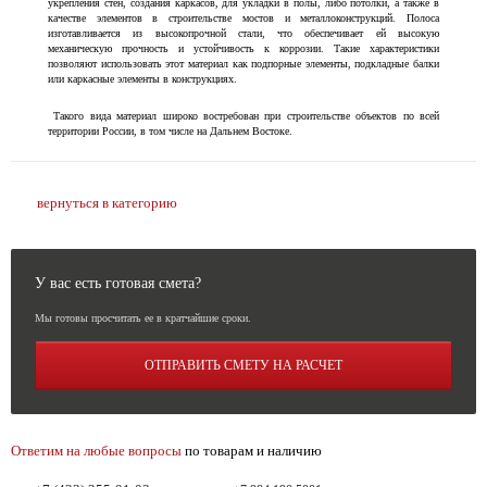
укрепления стен, создания каркасов, для укладки в полы, либо потолки, а также в
качестве элементов в строительстве мостов и металлоконструкций. Полоса
изготавливается из высокопрочной стали, что обеспечивает ей высокую
механическую прочность и устойчивость к коррозии. Такие характеристики
позволяют использовать этот материал как подпорные элементы, подкладные балки
или каркасные элементы в конструкциях.
Такого вида материал широко востребован при строительстве объектов по всей
территории России, в том числе на Дальнем Востоке.
вернуться в категорию
У вас есть готовая смета?
Мы готовы просчитать ее в кратчайшие сроки.
ОТПРАВИТЬ СМЕТУ НА РАСЧЕТ
Ответим на любые вопросы
по товарам и наличию