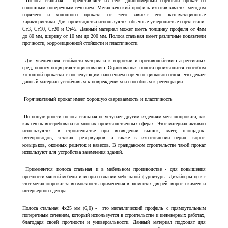
Полоса стальная – представляет из себя длинномерный сортовой прокат со
сплошным поперечным сечением. Металлический профиль изготавливается методом
горячего и холодного проката, от чего зависят его эксплуатационные
характеристики. Для производства используются обычные углеродистые сорта стали:
Ст3, Ст10, Ст20 и Ст45. Данный материал может иметь толщину профиля от 4мм
до 80 мм, ширину от 10 мм до 200 мм. Полоса стальная имеет различные показатели
прочности, коррозиционной стойкости и пластичности.
Для увеличения стойкости материала к коррозии и противодействию агрессивных
сред, полосу подвергают оцинкованию. Оцинкованная полоса производится способом
холодной прокатки с последующим нанесением горячего цинкового слоя, что делает
данный материал устойчивым к повреждениям и способным к регенерации.
Горячекатаный прокат имеет хорошую свариваемость и пластичность
По популярности полоса стальная не уступает другим изделиям металлопроката, так
как очень востребована во многих производственных сферах. Этот материал активно
используются в строительстве при возведении вышек, мачт, площадок,
путепроводов, эстакад, резервуаров, а также в изготовлении перил, ворот,
козырьков, оконных решеток и навесов. В гражданском строительстве такой прокат
используют для устройства заземления зданий.
Применяется полоса стальная и в мебельном производстве - для повышения
прочности мягкой мебели или при создании мебельной фурнитуры. Дизайнеры ценят
этот металлопрокат за возможность применения в элементах дверей, ворот, скамеек и
интерьерного декора.
Полоса стальная 4х25 мм (6,0) - это металлический профиль с прямоугольным
поперечным сечением, который используется в строительстве и инженерных работах,
благодаря своей прочности и универсальности. Данный материал подходят для