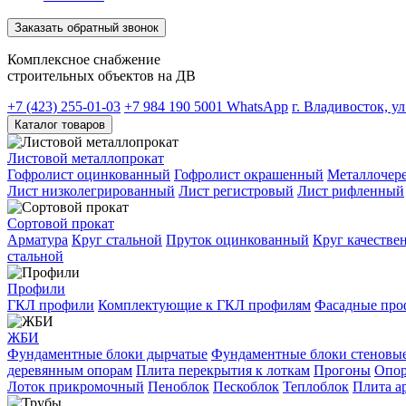
Заказать обратный звонок
Комплексное снабжение
строительных объектов на ДВ
+7 (423) 255-01-03
+7 984 190 5001
WhatsApp
г. Владивосток, у
Каталог товаров
Листовой металлопрокат
Гофролист оцинкованный
Гофролист окрашенный
Металлочер
Лист низколегрированный
Лист регистровый
Лист рифленный
Сортовой прокат
Арматура
Круг стальной
Пруток оцинкованный
Круг качествен
стальной
Профили
ГКЛ профили
Комплектующие к ГКЛ профилям
Фасадные про
ЖБИ
Фундаментные блоки дырчатые
Фундаментные блоки стеновы
деревянным опорам
Плита перекрытия к лоткам
Прогоны
Опор
Лоток прикромочный
Пеноблок
Пескоблок
Теплоблок
Плита а