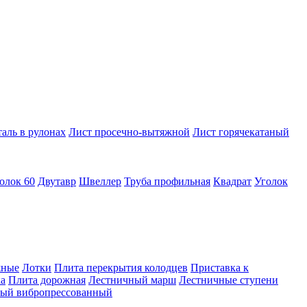
аль в рулонах
Лист просечно-вытяжной
Лист горячекатаный
олок 60
Двутавр
Швеллер
Труба профильная
Квадрат
Уголок
жные
Лотки
Плита перекрытия колодцев
Приставка к
а
Плита дорожная
Лестничный марш
Лестничные ступени
ный вибропрессованный