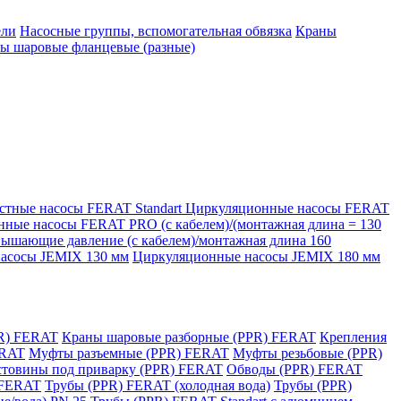
ели
Насосные группы, вспомогательная обвязка
Краны
ы шаровые фланцевые (разные)
стные насосы FERAT Standart
Циркуляционные насосы FERAT
ные насосы FERAT PRO (с кабелем)/(монтажная длина = 130
шающие давление (с кабелем)/монтажная длина 160
асосы JEMIX 130 мм
Циркуляционные насосы JEMIX 180 мм
R) FERAT
Краны шаровые разборные (PPR) FERAT
Крепления
ERAT
Муфты разъемные (PPR) FERAT
Муфты резьбовые (PPR)
стовины под приварку (PPR) FERAT
Обводы (PPR) FERAT
 FERAT
Трубы (PPR) FERAT (холодная вода)
Трубы (PPR)