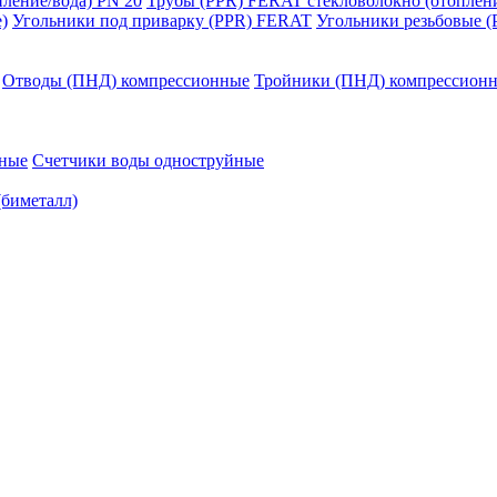
ление/вода) РN 20
Трубы (PPR) FERAT стекловолокно (отоплени
)
Угольники под приварку (PPR) FERAT
Угольники резьбовые 
Отводы (ПНД) компрессионные
Тройники (ПНД) компрессион
йные
Счетчики воды одноструйные
(биметалл)