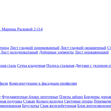
л. Марины Расковой 2-114
епица
Лист гладкий оцинкованный
Лист гладкий окрашенный
Ст
Лист холоднокатаный
Доборные элементы
Лист нержавеющий
ная сталь
Сетка кладочная
Полоса стальная
Двутавр с уклоном п
фили
Комплектующие к фасадным профилям
е
Фундаментные блоки ленточные
Плиты забора
Бордюры доро
ная подушка
Стакан
Кольцо колодца
Световые опоры
Перемычк
рмированная
Брусчатка
Свая железобетонная
Блок вентиляцион