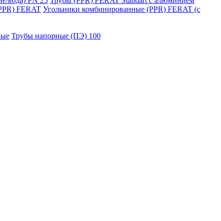
е/вода) РN 25
Трубы (PPR) FERAT Standart c алюминием
(PPR) FERAT
Угольники комбинированные (PPR) FERAT (с
ные
Трубы напорные (ПЭ) 100