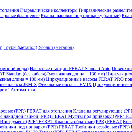
отопления
Гидравлические коллекторы
Гидравлические разделит
шаровые фланцевые
Краны шаровые под приварку (разные)
Кран
л)
Трубы (метапол)
Уголки (метапол)
грязной воды)
Насосные станции FERAT Standart Auto
Поверхно
Standart (без кабеля)/(монтажная длина = 130 мм)
Циркуляцион
ажная длина = 180 мм)
Циркуляционные насосы FERAT PRO повы
ые насосы JEMIX
Фекальные насосы JEMIX
Циркуляционные н
ром"
Автоматика
ровые (PPR) FERAT для отопления
Клапаны регулирующие (PP
с накидной гайкой (PPR) FERAT
Муфты под приварку (PPR) F
Инструмент (PPR) FERAT
Клапаны обратные (PPR) FERAT
Кре
ройники под приварку (PPR) FERAT
Тройники резьбовые (PPR)