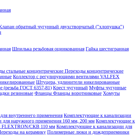
анная
Клапан обратный чугунный двухстворчатый ("хлопушка")
ы
анная
Шпилька резьбовая оцинкованная
Гайка шестигранная
ды стальные концентрические
Переходы концентрические
анные
Коллектор с регулирующими вентилями VALFEX
 никелированные
Штуцера, удлинители никелированные
е (резьба ГОСТ 6357-81)
Крест чугунный
Муфты чугунные
адки резиновые
Фланцы
Фланцы воротниковые
Хомуты
для внутреннего применения
Комплектующие к канализации
 для наружного применения 160 мм, 200 мм
Комплектующие к
ия FLEXTRON/СКВ 110 мм
Комплектующие к канализации для
ереходы на керамику
Полимерные люки и дождеприемники