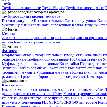
Трубы
Трубы полиэтиленовые
Трубы Корсис
Трубы электросварные
Т
Трубопроводная запорная арматура
Вентили латунные
Вентили стальные
Вентили чугунные
Клап
межфланцевый
Клапан балансировочный
Краны
Заглушки ста
Метизы
Анкер забивной оцинкованный
Болт шестигранный оцинкова
черная
Болт шестигранный чёрный
Фитинги
Муфты зажимные
Отводы стальные
Отводы оцинкованные
Отв
оцинкованные
Тройники оцинкованные
Тройники стальные
Уп
Муфты, футорки никелированные
Контргайки
Переходы и сое
Заглушки никелированные
Бочата стальные
Муфта стальная
Ре
Тройники чугунные
Угольники чугунные
Контргайки чугунны
ремонтные
Грязевики (приварное присоединение)
Элеваторы
Канализация
Комплектующие к гофрированным канализационным трубам
Д
для внутреннего применения 110 мм
Комплектующие к канализ
канализации для внутреннего применения FLEXTRON/СКВ 11
наружного применения FLEXTRON/СКВ 160 мм, 200 мм
Комп
Чугунные люки и дождеприемники