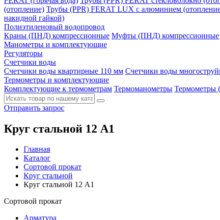
FERAT (горячая вода)
Трубы (PPR) FERAT стекловолокно (отоп
(отопление)
Трубы (PPR) FERAT LUX c алюминием (отопление
накидной гайкой)
Полиэтиленовый водопровод
Краны (ПНД) компрессионные
Муфты (ПНД) компрессионные
Манометры и комплектующие
Регуляторы
Счетчики воды
Счетчики воды квартирные 110 мм
Счетчики воды многостру
Термометры и комплектующие
Комплектующие к термометрам
Термоманометры
Термометры 
Отправить запрос
Круг стальной 12 А1
Главная
Каталог
Сортовой прокат
Круг стальной
Круг стальной 12 А1
Сортовой прокат
Арматура