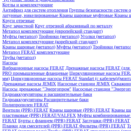
Котлы и комплектующие
Антифриз для систем отопления
Группы безопасности систем 
латунные, никелированные
Краны шаровые муфтовые
Краны 
Круги отрезные
Круг зачистной
Круг отрезной абразивный по металлу
Метапол комплектующие (европейский стандарт)
Муфты (метапол)
Тройники (метапол)
Уголки (метапол)
Метапол комплектующие (корейский стандарт)
Краны шаровые (метапол)
Муфты (метапол)
Тройники (метапо
Метапол FERAT комплектующие
Трубы (метапол)
Насосы
Вибрационные насосы FERAT
Дренажные насосы FERAT (для 
PRO промышленные фланцевые
Циркуляционные насосы FERAT 
мм)
Циркуляционные насосы FERAT Standart (с кабелем)/(монт
Дренажные насосы JEMIX
Насосные станции JEMIX
Скважинн
Насосы дренажные "Энергопром"
Насосные станции "Энергоп
Гидроаккумуляторы и расширительные баки
Гидроаккумуляторы
Расширительные баки
Полипропилен FERAT
Вентили (PPR) FERAT
Краны шаровые (PPR) FERAT
Краны ша
пластиковые (PPR) FERAT/VALFEX
Муфты комбинированные 
FERAT
Бурты с фланцем (PPR) FERAT
Заглушки (PPR) FERAT
Планки для смесителей (PPR) FERAT
Фильтры (PPR) FERAT
Т