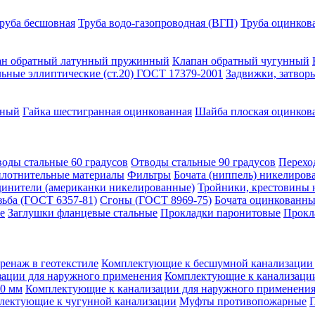
руба бесшовная
Труба водо-газопроводная (ВГП)
Труба оцинков
ан обратный латунный пружинный
Клапан обратный чугунный
льные эллиптические (ст.20) ГОСТ 17379-2001
Задвижки, затвор
нный
Гайка шестигранная оцинкованная
Шайба плоская оцинков
оды стальные 60 градусов
Отводы стальные 90 градусов
Перехо
лотнительные материалы
Фильтры
Бочата (ниппель) никелиров
динители (американки никелированные)
Тройники, крестовины
зьба (ГОСТ 6357-81)
Сгоны (ГОСТ 8969-75)
Бочата оцинкованны
е
Заглушки фланцевые стальные
Прокладки паронитовые
Прокл
ренаж в геотекстиле
Комплектующие к бесшумной канализации 
ации для наружного применения
Комплектующие к канализации
0 мм
Комплектующие к канализации для наружного применен
лектующие к чугунной канализации
Муфты противопожарные
П