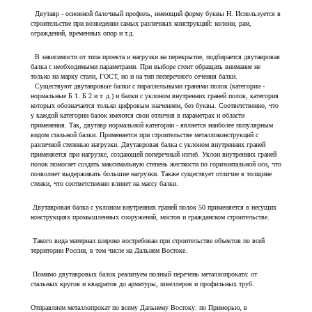
Двутавр - основной балочный профиль, имеющий форму буквы Н. Используется в
строительстве при возведении самых различных конструкций: колонн, рам,
ограждений, временных опор и т.д.
В зависимости от типа проекта и нагрузки на перекрытие, подбирается двутавровая
балка с необходимыми параметрами. При выборе стоит обращать внимание не
только на марку стали, ГОСТ, но и на тип поперечного сечения балки.
Существуют двутавровые балки с параллельными гранями полок (категории -
нормальные Б 1. Б 2 и т. д.) и балки с уклоном внутренних граней полок, категория
которых обозначается только цифровым значением, без буквы. Соответственно, что
у каждой категории балок имеются свои отличия в параметрах и области
применения. Так, двутавр нормальной категории - является наиболее популярным
видом стальной балки. Применяется при строительстве металлоконструкций с
различной степенью нагрузки. Двутавровая балка с уклоном внутренних граней
применяется при нагрузке, создающей поперечный изгиб. Уклон внутренних граней
полок помогает создать максимальную степень жесткости по горизонтальной оси, что
позволяет выдерживать большие нагрузки. Также существует отличие в толщине
стенки, что соответственно влияет на массу балки.
Двутавровая балка с уклоном внутренних граней полок 50 применяется в несущих
конструкциях промышленных сооружений, мостов и гражданском строительстве.
Такого вида материал широко востребован при строительстве объектов по всей
территории России, в том числе на Дальнем Востоке.
Помимо двутавровых балок реализуем полный перечень металлопроката: от
стальных кругов и квадратов до арматуры, швеллеров и профильных труб.
Отправляем металлопрокат по всему Дальнему Востоку: по Приморью, в