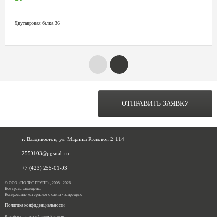
Двутавровая балка 36
ОСТАВЬТЕ ЗАЯВКУ НА
РАСЧЕТ ОБЪЕКТА
ОТПРАВИТЬ ЗАЯВКУ
ПРЯМО СЕЙЧАС
г. Владивосток, ул. Марины Расковой 2-114
2550103@pgsnab.ru
+7 (423) 255-01-03
© ООО «ПОЛИС ГРУПП», 2005 - 2026
Все права защищены.
Копирование материалов с сайта - запрещено
Политика конфиденциальности
Разработка сайта -
Студия Кефирок