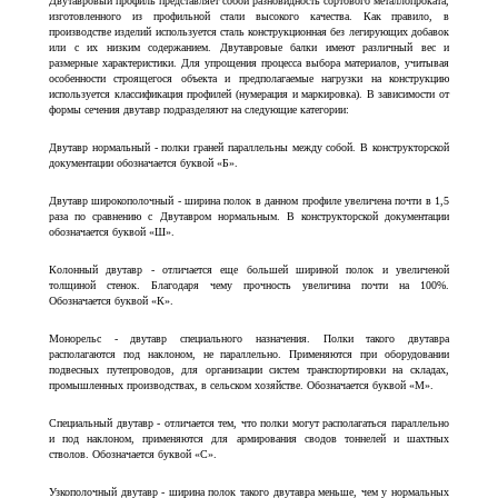
Двутавровый профиль представляет собой разновидность сортового металлопроката,
изготовленного из профильной стали высокого качества. Как правило, в
производстве изделий используется сталь конструкционная без легирующих добавок
или с их низким содержанием. Двутавровые балки имеют различный вес и
размерные характеристики. Для упрощения процесса выбора материалов, учитывая
особенности строящегося объекта и предполагаемые нагрузки на конструкцию
используется классификация профилей (нумерация и маркировка). В зависимости от
формы сечения двутавр подразделяют на следующие категории:
Двутавр нормальный - полки граней параллельны между собой. В конструкторской
документации обозначается буквой «Б».
Двутавр широкополочный - ширина полок в данном профиле увеличена почти в 1,5
раза по сравнению с Двутавром нормальным. В конструкторской документации
обозначается буквой «Ш».
Колонный двутавр - отличается еще большей шириной полок и увеличеной
толщиной стенок. Благодаря чему прочность увеличина почти на 100%.
Обозначается буквой «К».
Монорельс - двутавр специального назначения. Полки такого двутавра
располагаются под наклоном, не параллельно. Применяются при оборудовании
подвесных путепроводов, для организации систем транспортировки на складах,
промышленных производствах, в сельском хозяйстве. Обозначается буквой «М».
Специальный двутавр - отличается тем, что полки могут располагаться параллельно
и под наклоном, применяются для армирования сводов тоннелей и шахтных
стволов. Обозначается буквой «С».
Узкополочный двутавр - ширина полок такого двутавра меньше, чем у нормальных