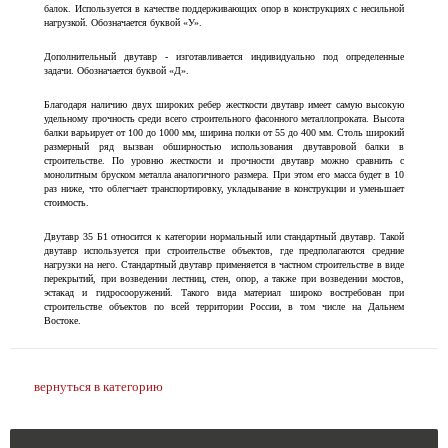
балок. Используется в качестве поддерживающих опор в конструкциях с несильной
нагрузкой. Обозначается буквой «У».
Дополнительный двутавр - изготавливается индивидуально под определенные
задачи. Обозначается буквой «Д».
Благодаря наличию двух широких ребер жесткости двутавр имеет самую высокую
удельному прочность среди всего строительного фасонного металлопроката. Высота
балки варьирует от 100 до 1000 мм, ширина полки от 55 до 400 мм. Столь широкий
размерный ряд вызван обширностью использования двутавровой балки в
строительстве. По уровню жесткости и прочности двутавр можно сравнить с
монолитным бруском металла аналогичного размера. При этом его масса будет в 10
раз ниже, что облегчает транспортировку, укладывание в конструкции и уменьшает
стоимость.
Двутавр 35 Б1 относится к категории нормальный или стандартный двутавр. Такой
двутавр используется при строительстве объектов, где предполагаются средние
нагрузки на него. Стандартный двутавр применяется в частном строительстве в виде
перекрытий, при возведении лестниц, стен, опор, а также при возведении мостов,
эстакад и гидросооружений. Такого вида материал широко востребован при
строительстве объектов по всей территории России, в том числе на Дальнем
Востоке.
вернуться в категорию