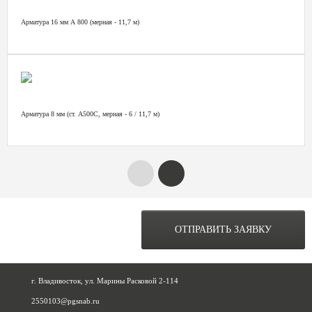
Арматура 16 мм А 800 (мерная - 11,7 м)
Арматура 8 мм (ст. А500С, мерная - 6 / 11,7 м)
ОСТАВЬТЕ ЗАЯВКУ НА
РАСЧЕТ ОБЪЕКТА
ОТПРАВИТЬ ЗАЯВКУ
ПРЯМО СЕЙЧАС
г. Владивосток, ул. Марины Расковой 2-114
2550103@pgsnab.ru