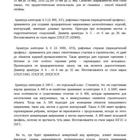
10 мм до 18 мм), 20ХГ2Ц (от 10 мм до 32 мм). Свойство свариваемости этой стали
таково, что предпочтительнее использовать для ее стыковки - способ обжатой
обоймы.
Арматура категории А 5 (А 800, АV), рифленые стержни (периодический профиль) -
применяется для создания предварительно напряженных железобетонных изделий,
конструкций, имеющих длинные пролеты. Пригодна при возведении мостов и
гидротехнических сооружений. Диаметр арматуры А 5 - от 6 мм до 36 мм.
Изготавливается из стали марки 23Х2Г2Т (АТ800).
Арматура категории А 6 (А 1000, АVI), рифленые стержни (периодический
профиль) - применяется для самых ответственных участков в строительстве, от дамб
до объектов ядерной промышленности. Такая арматура дает хорошее сцепление с
бетоном за счет особого строения ребер - серповидных или кольцевых.
Производится по предварительному заказу, так как является дорогостоящим.
Диаметр арматуры А 6 - от 6 мм до 32 мм. Изготавливается из стали марки
22Х2Г2АЮ, 22Х2Г2Р, 20Х2Г2СР.
Арматура категории А 500 С - это отдельный класс. Считается, что это упроченная
версия арматуры А 400 и ее ошибочно принимают за категорию А 3. А 500С имеет
свои особенности и существенные отличия от А 400, которая применяется для
изготовления как нагруженных, так и ненагруженных элементов строительного
объекта. Тогда как А 500 подходит для возведения объектов повышенного
напряжения, таких как, мостов и других конструкций. Также А 500 имеет профиль
серповидными ребрами, которые не пересекаются с продольными, исходя из этого
отсутствует концентрация напряжения в местах пересечения. А 400 имеет кольцевой
профиль, поэтому ее прочность чуть ниже. Изготавливается из стали марки 35Г2С и
35ГС.
На то, где будет применяться конкретный вид арматуры, влияет несколько
факторов: степень напряжённости, потенциальные угрозы, область применения