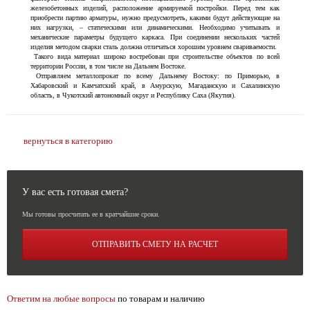
железобетонных изделий, расположение армируемой постройки. Перед тем как
приобрести партию арматуры, нужно предусмотреть, какими будут действующие на
них нагрузки, – статическими или динамическими. Необходимо учитывать и
механические параметры будущего каркаса. При соединении нескольких частей
изделия методом сварки сталь должна отличаться хорошим уровнем свариваемости.
Такого вида материал широко востребован при строительстве объектов по всей
территории России, в том числе на Дальнем Востоке.
Отправляем металлопрокат по всему Дальнему Востоку: по Приморью, в
Хабаровский и Камчатский край, в Амурскую, Магаданскую и Сахалинскую
область, в Чукотский автономный округ и Республику Саха (Якутия).
вернуться в категорию
У вас есть готовая смета?
Мы готовы просчитать ее в кратчайшие сроки.
ОТПРАВИТЬ СМЕТУ НА РАСЧЕТ
Ответим на любые вопросы
по товарам и наличию