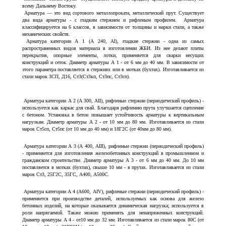
всему Дальнему Востоку.
Арматура — это вид сортового металлопроката, металлический прут. Существует
два вида арматуры - с гладким стержнем и рифленым профилем. Арматура
классифицируется на 6 классов, в зависимости от толщины и марки стали, а также
механических свойств.
Арматура категории А 1 (А 240, АI), гладкие стержни - одна из самых
распространенных видов материала в изготовлении ЖБИ. Из нее делают плиты
перекрытия, опорные элементы, лотки, применяется для сварки несущих
конструкций и сеток. Диаметр арматуры А 1 - от 6 мм до 40 мм. В зависимости от
этого параметра поставляется в стержнях или в мотках (бухтах). Изготавливается из
стали марок 3СП, Д16, Ст3(Ст3кп, Ст3пс, Ст3сп).
Арматура категории А 2 (А 300, АII), рифленые стержни (периодический профиль) -
используется как каркас для свай. Благодаря рифлению прута улучшается сцепление
с бетоном. Установка в бетон повышает устойчивость арматуры к вертикальным
нагрузкам. Диаметр арматуры А 2 - от 10 мм до 80 мм. Изготавливается из стали
марок Ст5сп, Ст5пс (от 10 мм до 40 мм) и 18Г2С (от 40мм до 80 мм).
Арматура категории А 3 (А 400, АIII), рифленые стержни (периодический профиль)
- применяется для изготовления железобетонных конструкций в промышленном и
гражданском строительстве. Диаметр арматуры А 3 - от 6 мм до 40 мм. До 10 мм
поставляется в мотках (бухтах), свыше 10 мм - в прутах. Изготавливается из стали
марок Ст3, 25Г2С, 35ГС, А400, А500С.
Арматура категории А 4 (А600, АIV), рифленые стержни (периодический профиль) -
применяется при производстве деталей, используемых как основа для железо
бетонных изделий, на которые оказывается динамическая нагрузка; используется в
роли напрягаемой. Также можно применять для ненапряженных конструкций.
Диаметр арматуры А 4 - от10 мм до 32 мм. Изготавливается из стали марок 80С (от