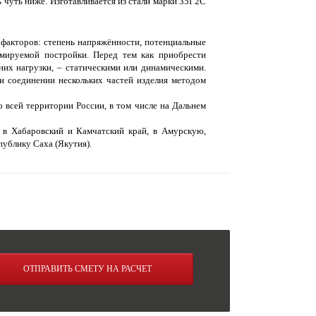
 чуть ниже. Изготавливается из стали марки 35Г2С
о факторов: степень напряжённости, потенциальные
рмируемой постройки. Перед тем как приобрести
их нагрузки, – статическими или динамическими.
и соединении нескольких частей изделия методом
 всей территории России, в том числе на Дальнем
в Хабаровский и Камчатский край, в Амурскую,
публику Саха (Якутия).
ОТПРАВИТЬ СМЕТУ НА РАСЧЕТ