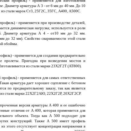
ский профиль) - применяется для изготовления
. Диаметр арматуры А 3 - от 6 мм до 40 мм. До 10
ся из стали марок Ст3, 25Г2С, 35ГС, А400, А500С.
рофиль) - применяется при производстве деталей,
ается динамическая нагрузка; используется в роли
й. Диаметр арматуры А 4 - от10 мм до 32 мм.
 мм до 32 мм). Свойство свариваемости этой стали
той обоймы.
офиль) - применяется для создания предварительно
е пролеты. Пригодна при возведении мостов и
Изготавливается из стали марки 23Х2Г2Т (АТ800).
 профиль) - применяется для самых ответственных
 Такая арматура дает хорошее сцепление с бетоном
тся по предварительному заказу, так как является
ся из стали марки 22Х2Г2АЮ, 22Х2Г2Р, 20Х2Г2СР.
 упроченная версия арматуры А 400 и ее ошибочно
нные отличия от А 400, которая применяется для
ельного объекта. Тогда как А 500 подходит для
ругих конструкций. Также А 500 имеет профиль
из этого отсутствует концентрация напряжения в