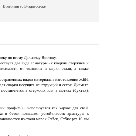
В наличии во Владивостоке
вку по всему Дальнему Востоку.
ствует два вида арматуры - с гладким стержнем и
висимости от толщины и марки стали, а также
пространенных видов материала в изготовлении ЖБИ.
для сварки несущих конструкций и сеток. Диаметр
поставляется в стержнях или в мотках (бухтах).
й профиль) - используется как каркас для свай.
вка в бетон повышает устойчивость арматуры к
авливается из стали марок Ст5сп, Ст5пс (от 10 мм