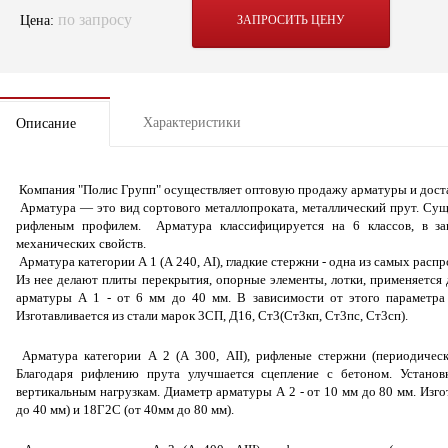
по запросу
Цена:
ЗАПРОСИТЬ ЦЕНУ
Характеристики
Описание
Компания "Полис Групп" осуществляет оптовую продажу арматуры и доста
Арматура — это вид сортового металлопроката, металлический прут. Суще
рифленым профилем. Арматура классифицируется на 6 классов, в за
механических свойств.
Арматура категории А 1 (А 240, АI), гладкие стержни - одна из самых рас
Из нее делают плиты перекрытия, опорные элементы, лотки, применяется 
арматуры А 1 - от 6 мм до 40 мм. В зависимости от этого параметра 
Изготавливается из стали марок 3СП, Д16, Ст3(Ст3кп, Ст3пс, Ст3сп).
Арматура категории А 2 (А 300, АII), рифленые стержни (периодически
Благодаря рифлению прута улучшается сцепление с бетоном. Устано
вертикальным нагрузкам. Диаметр арматуры А 2 - от 10 мм до 80 мм. Изгот
до 40 мм) и 18Г2С (от 40мм до 80 мм).