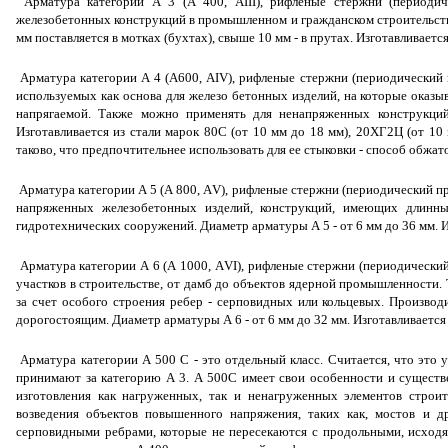
Арматура категории А 3 (А 400, АIII), рифленые стержни (периодиче
железобетонных конструкций в промышленном и гражданском строительстве
мм поставляется в мотках (бухтах), свыше 10 мм - в прутах. Изготавливает
Арматура категории А 4 (А600, АIV), рифленые стержни (периодический п
используемых как основа для железо бетонных изделий, на которые оказыв
напрягаемой. Также можно применять для ненапряженных конструкци
Изготавливается из стали марок 80С (от 10 мм до 18 мм), 20ХГ2Ц (от 10
таково, что предпочтительнее использовать для ее стыковки - способ обжа
Арматура категории А 5 (А 800, АV), рифленые стержни (периодический пр
напряженных железобетонных изделий, конструкций, имеющих длинны
гидротехнических сооружений. Диаметр арматуры А 5 - от 6 мм до 36 мм. 
Арматура категории А 6 (А 1000, АVI), рифленые стержни (периодический
участков в строительстве, от дамб до объектов ядерной промышленности.
за счет особого строения ребер - серповидных или кольцевых. Производи
дорогостоящим. Диаметр арматуры А 6 - от 6 мм до 32 мм. Изготавливает
Арматура категории А 500 С - это отдельный класс. Считается, что это
принимают за категорию А 3. А 500С имеет свои особенности и существе
изготовления как нагруженных, так и ненагруженных элементов строит
возведения объектов повышенного напряжения, таких как, мостов и д
серповидными ребрами, которые не пересекаются с продольными, исходя 