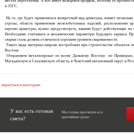
местах пересечения. А 400 имеет кольцевой профиль, поэтому ее прочность
и 35ГС.
На то, где будет применяться конкретный вид арматуры, влияет нескольк
угрозы, область применения железобетонных изделий, расположение а
партию арматуры, нужно предусмотреть, какими будут действующие на н
Необходимо учитывать и механические параметры будущего каркаса. Пр
сварки сталь должна отличаться хорошим уровнем свариваемости.
Такого вида материал широко востребован при строительстве объектов по
Востоке.
Отправляем металлопрокат по всему Дальнему Востоку: по Приморью, 
Магаданскую и Сахалинскую область, в Чукотский автономный округ и Рес
вернуться в категорию
У вас есть готовая
Мы готовы просчитать ее в
кратчайшие сроки.
смета?