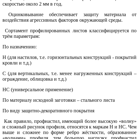
скоростью около 2 мм в год.
Оцинковывание обеспечивает защиту материала от
воздействия агрессивных факторов окружающей среды.
Сортамент профилированных листов классифицируется по
трём параметрам:
По назначению:
Н (для настилов, т.е. горизонтальных конструкций - покрытий
кровли и т.д.)
С (для вертикальных, т.е. менее нагруженных конструкций –
ограждение, облицовка и т.д.)
НС (универсальное применение)
По материалу исходной заготовки – стального листа
По виду защитно-декоративного покрытия
Как правило, профнастил, имеющий более высокую «волну»
и сложный рисунок профиля, относятся к маркам Н и НС. Чем
выше и сложнее по форме ребро жёсткости, образованное
«волнами» профиля, тем большую нагрузку профнастил