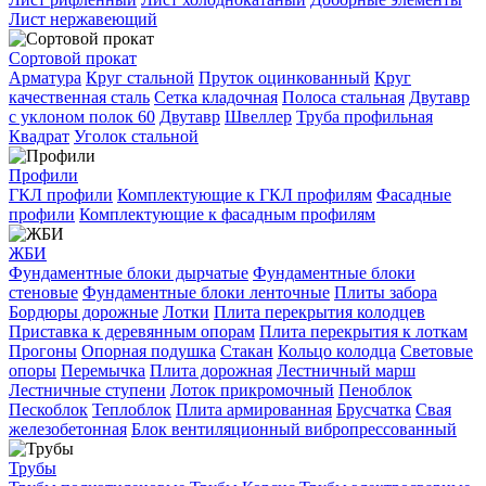
Лист нержавеющий
Сортовой прокат
Арматура
Круг стальной
Пруток оцинкованный
Круг
качественная сталь
Сетка кладочная
Полоса стальная
Двутавр
с уклоном полок 60
Двутавр
Швеллер
Труба профильная
Квадрат
Уголок стальной
Профили
ГКЛ профили
Комплектующие к ГКЛ профилям
Фасадные
профили
Комплектующие к фасадным профилям
ЖБИ
Фундаментные блоки дырчатые
Фундаментные блоки
стеновые
Фундаментные блоки ленточные
Плиты забора
Бордюры дорожные
Лотки
Плита перекрытия колодцев
Приставка к деревянным опорам
Плита перекрытия к лоткам
Прогоны
Опорная подушка
Стакан
Кольцо колодца
Световые
опоры
Перемычка
Плита дорожная
Лестничный марш
Лестничные ступени
Лоток прикромочный
Пеноблок
Пескоблок
Теплоблок
Плита армированная
Брусчатка
Свая
железобетонная
Блок вентиляционный вибропрессованный
Трубы