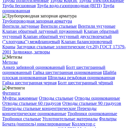
Трубы полиэтиленовые
Трубы Корсис
Трубы электросварные
Труба бесшовная
Труба водо-газопроводная (ВГП)
Труба
оцинкованная
Трубопроводная запорная арматура
Вентили латунные
Вентили стальные
Вентили чугунные
Клапан обратный латунный пружинный
Клапан обратный
чугунный
Клапан обратный чугунный двухстворчатый
("хлопушка") межфланцевый
Клапан балансировочный
Краны
Заглушки стальные эллиптические (ст.20) ГОСТ 17379-
2001
Задвижки, затворы
Метизы
Анкер забивной оцинкованный
Болт шестигранный
оцинкованный
Гайка шестигранная оцинкованная
Шайба
плоская оцинкованная
Шпилька резьбовая оцинкованная
Гайка шестигранная черная
Болт шестигранный чёрный
Фитинги
Муфты зажимные
Отводы стальные
Отводы оцинкованные
Отводы стальные 60 градусов
Отводы стальные 90 градусов
Переходы стальные концентрические
Переходы
концентрические оцинкованные
Тройники оцинкованные
Тройники стальные
Уплотнительные материалы
Фильтры
Бочата (ниппель) никелированные
Коллектор с