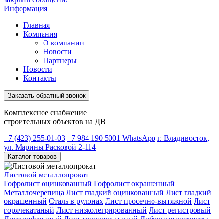
Информация
Главная
Компания
О компании
Новости
Партнеры
Новости
Контакты
Заказать обратный звонок
Комплексное снабжение
строительных объектов на ДВ
+7 (423) 255-01-03
+7 984 190 5001
WhatsApp
г. Владивосток,
ул. Марины Расковой 2-114
Каталог товаров
Листовой металлопрокат
Гофролист оцинкованный
Гофролист окрашенный
Металлочерепица
Лист гладкий оцинкованный
Лист гладкий
окрашенный
Сталь в рулонах
Лист просечно-вытяжной
Лист
горячекатаный
Лист низколегрированный
Лист регистровый
Лист рифленный
Лист холоднокатаный
Доборные элементы