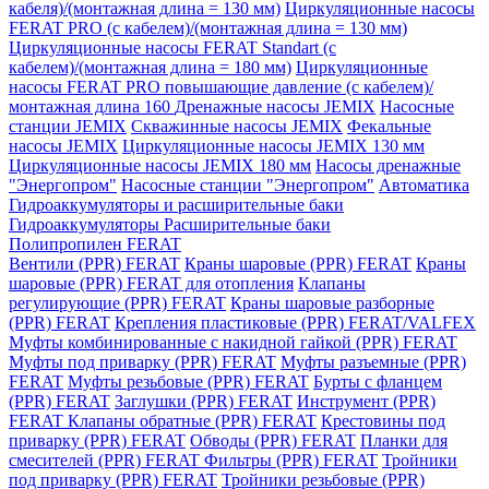
кабеля)/(монтажная длина = 130 мм)
Циркуляционные насосы
FERAT PRO (с кабелем)/(монтажная длина = 130 мм)
Циркуляционные насосы FERAT Standart (с
кабелем)/(монтажная длина = 180 мм)
Циркуляционные
насосы FERAT PRO повышающие давление (с кабелем)/
монтажная длина 160
Дренажные насосы JEMIX
Насосные
станции JEMIX
Скважинные насосы JEMIX
Фекальные
насосы JEMIX
Циркуляционные насосы JEMIX 130 мм
Циркуляционные насосы JEMIX 180 мм
Насосы дренажные
"Энергопром"
Насосные станции "Энергопром"
Автоматика
Гидроаккумуляторы и расширительные баки
Гидроаккумуляторы
Расширительные баки
Полипропилен FERAT
Вентили (PPR) FERAT
Краны шаровые (PPR) FERAT
Краны
шаровые (PPR) FERAT для отопления
Клапаны
регулирующие (PPR) FERAT
Краны шаровые разборные
(PPR) FERAT
Крепления пластиковые (PPR) FERAT/VALFEX
Муфты комбинированные с накидной гайкой (PPR) FERAT
Муфты под приварку (PPR) FERAT
Муфты разъемные (PPR)
FERAT
Муфты резьбовые (PPR) FERAT
Бурты с фланцем
(PPR) FERAT
Заглушки (PPR) FERAT
Инструмент (PPR)
FERAT
Клапаны обратные (PPR) FERAT
Крестовины под
приварку (PPR) FERAT
Обводы (PPR) FERAT
Планки для
смесителей (PPR) FERAT
Фильтры (PPR) FERAT
Тройники
под приварку (PPR) FERAT
Тройники резьбовые (PPR)