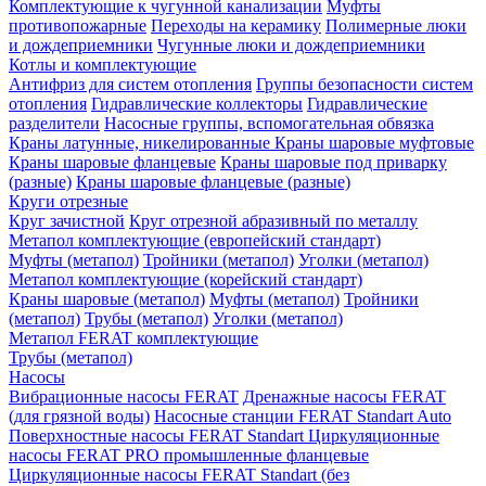
Комплектующие к чугунной канализации
Муфты
противопожарные
Переходы на керамику
Полимерные люки
и дождеприемники
Чугунные люки и дождеприемники
Котлы и комплектующие
Антифриз для систем отопления
Группы безопасности систем
отопления
Гидравлические коллекторы
Гидравлические
разделители
Насосные группы, вспомогательная обвязка
Краны латунные, никелированные
Краны шаровые муфтовые
Краны шаровые фланцевые
Краны шаровые под приварку
(разные)
Краны шаровые фланцевые (разные)
Круги отрезные
Круг зачистной
Круг отрезной абразивный по металлу
Метапол комплектующие (европейский стандарт)
Муфты (метапол)
Тройники (метапол)
Уголки (метапол)
Метапол комплектующие (корейский стандарт)
Краны шаровые (метапол)
Муфты (метапол)
Тройники
(метапол)
Трубы (метапол)
Уголки (метапол)
Метапол FERAT комплектующие
Трубы (метапол)
Насосы
Вибрационные насосы FERAT
Дренажные насосы FERAT
(для грязной воды)
Насосные станции FERAT Standart Auto
Поверхностные насосы FERAT Standart
Циркуляционные
насосы FERAT PRO промышленные фланцевые
Циркуляционные насосы FERAT Standart (без