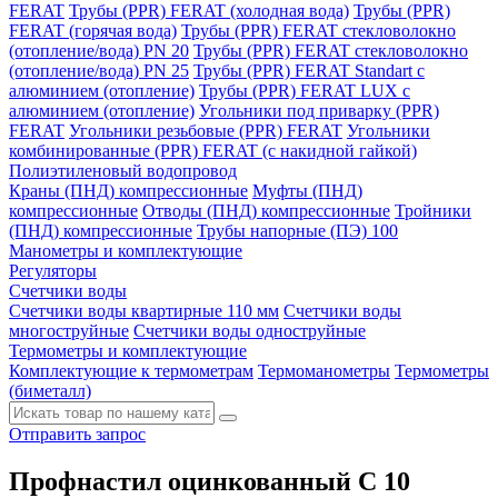
FERAT
Трубы (PPR) FERAT (холодная вода)
Трубы (PPR)
FERAT (горячая вода)
Трубы (PPR) FERAT стекловолокно
(отопление/вода) РN 20
Трубы (PPR) FERAT стекловолокно
(отопление/вода) РN 25
Трубы (PPR) FERAT Standart c
алюминием (отопление)
Трубы (PPR) FERAT LUX c
алюминием (отопление)
Угольники под приварку (PPR)
FERAT
Угольники резьбовые (PPR) FERAT
Угольники
комбинированные (PPR) FERAT (с накидной гайкой)
Полиэтиленовый водопровод
Краны (ПНД) компрессионные
Муфты (ПНД)
компрессионные
Отводы (ПНД) компрессионные
Тройники
(ПНД) компрессионные
Трубы напорные (ПЭ) 100
Манометры и комплектующие
Регуляторы
Счетчики воды
Счетчики воды квартирные 110 мм
Счетчики воды
многоструйные
Счетчики воды одноструйные
Термометры и комплектующие
Комплектующие к термометрам
Термоманометры
Термометры
(биметалл)
Отправить запрос
Профнастил оцинкованный С 10