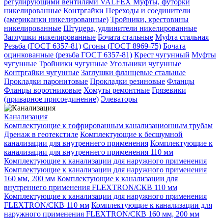
регулирующими вентилями VALFEX
Муфты, футорки
никелированные
Контргайки
Переходы и соединители
(американки никелированные)
Тройники, крестовины
никелированные
Штуцера, удлинители никелированные
Заглушки никелированные
Бочата стальные
Муфта стальная
Резьба (ГОСТ 6357-81)
Сгоны (ГОСТ 8969-75)
Бочата
оцинкованные (резьба ГОСТ 6357-81)
Крест чугунный
Муфты
чугунные
Тройники чугунные
Угольники чугунные
Контргайки чугунные
Заглушки фланцевые стальные
Прокладки паронитовые
Прокладки резиновые
Фланцы
Фланцы воротниковые
Хомуты ремонтные
Грязевики
(приварное присоединение)
Элеваторы
Канализация
Комплектующие к гофрированным канализационным трубам
Дренаж в геотекстиле
Комплектующие к бесшумной
канализации для внутреннего применения
Комплектующие к
канализации для внутреннего применения 110 мм
Комплектующие к канализации для наружного применения
Комплектующие к канализации для наружного применения
160 мм, 200 мм
Комплектующие к канализации для
внутреннего применения FLEXTRON/СКВ 110 мм
Комплектующие к канализации для наружного применения
FLEXTRON/СКВ 110 мм
Комплектующие к канализации для
наружного применения FLEXTRON/СКВ 160 мм, 200 мм