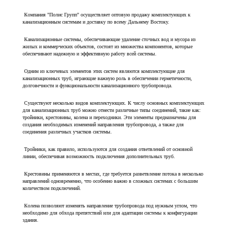
Компания "Полис Групп" осуществляет оптовую продажу комплектующих к
канализационным системам и доставку по всему Дальнему Востоку.
Канализационные системы, обеспечивающие удаление сточных вод и мусора из
жилых и коммерческих объектов, состоят из множества компонентов, которые
обеспечивают надежную и эффективную работу всей системы.
Одним из ключевых элементов этих систем являются комплектующие для
канализационных труб, играющие важную роль в обеспечении герметичности,
долговечности и функциональности канализационного трубопровода.
Существуют несколько видов комплектующих. К числу основных комплектующих
для канализационных труб можно отнести различные типы соединений, такие как:
тройники, крестовины, колена и переходники. Эти элементы предназначены для
создания необходимых изменений направления трубопровода, а также для
соединения различных участков системы.
Тройники, как правило, используются для создания ответвлений от основной
линии, обеспечивая возможность подключения дополнительных труб.
Крестовины применяются в местах, где требуется разветвление потока в несколько
направлений одновременно, что особенно важно в сложных системах с большим
количеством подключений.
Колена позволяют изменять направление трубопровода под нужным углом, что
необходимо для обхода препятствий или для адаптации системы к конфигурации
здания.