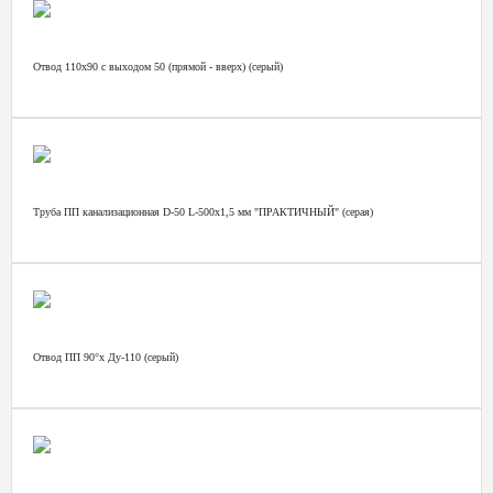
Отвод 110х90 с выходом 50 (прямой - вверх) (серый)
Труба ПП канализационная D-50 L-500х1,5 мм "ПРАКТИЧНЫЙ" (серая)
Отвод ПП 90°х Ду-110 (серый)