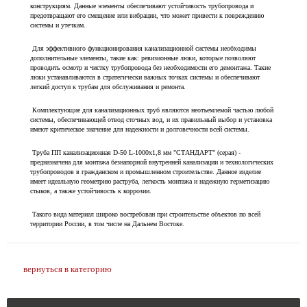
конструкциям. Данные элементы обеспечивают устойчивость трубопровода и
предотвращают его смещение или вибрации, что может привести к повреждению
системы и утечкам.
Для эффективного функционирования канализационной системы необходимы
дополнительные элементы, такие как: ревизионные люки, которые позволяют
проводить осмотр и чистку трубопровода без необходимости его демонтажа. Такие
люки устанавливаются в стратегически важных точках системы и обеспечивают
легкий доступ к трубам для обслуживания и ремонта.
Комплектующие для канализационных труб являются неотъемлемой частью любой
системы, обеспечивающей отвод сточных вод, и их правильный выбор и установка
имеют критическое значение для надежности и долговечности всей системы.
Труба ПП канализационная D-50 L-1000х1,8 мм "СТАНДАРТ" (серая) -
предназначена для монтажа безнапорной внутренней канализации и технологических
трубопроводов в гражданском и промышленном строительстве. Данное изделие
имеет идеальную геометрию раструба, легкость монтажа и надежную герметизацию
стыков, а также устойчивость к коррозии.
Такого вида материал широко востребован при строительстве объектов по всей
территории России, в том числе на Дальнем Востоке.
вернуться в категорию