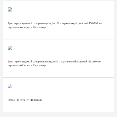
Трап нерегулируемый с гидрозатвором Дн 110 с нержавеющей решёткой 150х150 мм
вертикальный выпуск Татполимер
Трап нерегулируемый с гидрозатвором Дн 50 с нержавеющей решёткой 150х150 мм
вертикальный выпуск Татполимер
Отвод ПП 45°х Ду-110 (серый)