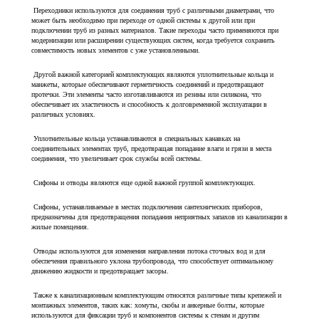
Переходники используются для соединения труб с различными диаметрами, что
может быть необходимо при переходе от одной системы к другой или при
подключении труб из разных материалов. Такие переходы часто применяются при
модернизации или расширении существующих систем, когда требуется сохранить
совместимость новых элементов с уже установленными.
Другой важной категорией комплектующих являются уплотнительные кольца и
манжеты, которые обеспечивают герметичность соединений и предотвращают
протечки. Эти элементы часто изготавливаются из резины или силикона, что
обеспечивает их эластичность и способность к долговременной эксплуатации в
различных условиях.
Уплотнительные кольца устанавливаются в специальных канавках на
соединительных элементах труб, предотвращая попадание влаги и грязи в места
соединения, что увеличивает срок службы всей системы.
Сифоны и отводы являются еще одной важной группой комплектующих.
Сифоны, устанавливаемые в местах подключения сантехнических приборов,
предназначены для предотвращения попадания неприятных запахов из канализации в
жилые помещения.
Отводы используются для изменения направления потока сточных вод и для
обеспечения правильного уклона трубопровода, что способствует оптимальному
движению жидкости и предотвращает засоры.
Также к канализационным комплектующим относятся различные типы крепежей и
монтажных элементов, таких как: хомуты, скобы и анкерные болты, которые
используются для фиксации труб и компонентов системы к стенам и другим