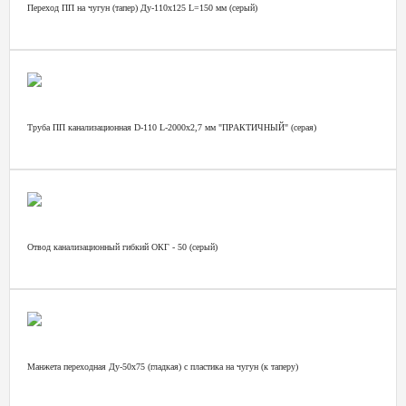
Переход ПП на чугун (тапер) Ду-110х125 L=150 мм (серый)
Труба ПП канализационная D-110 L-2000х2,7 мм "ПРАКТИЧНЫЙ" (серая)
Отвод канализационный гибкий ОКГ - 50 (серый)
Манжета переходная Ду-50х75 (гладкая) с пластика на чугун (к таперу)