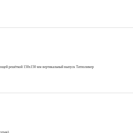
еющей решёткой 150х150 мм вертикальный выпуск Татполимер
серая)