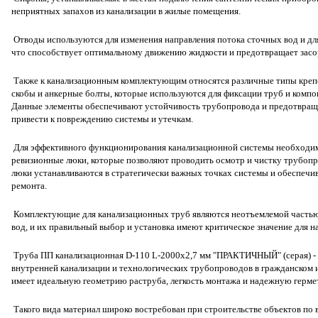
неприятных запахов из канализации в жилые помещения.
Отводы используются для изменения направления потока сточных вод и дл
что способствует оптимальному движению жидкости и предотвращает засо
Также к канализационным комплектующим относятся различные типы крепе
скобы и анкерные болты, которые используются для фиксации труб и компо
Данные элементы обеспечивают устойчивость трубопровода и предотвраща
привести к повреждению системы и утечкам.
Для эффективного функционирования канализационной системы необходим
ревизионные люки, которые позволяют проводить осмотр и чистку трубопр
люки устанавливаются в стратегически важных точках системы и обеспечив
ремонта.
Комплектующие для канализационных труб являются неотъемлемой часть
вод, и их правильный выбор и установка имеют критическое значение для н
Труба ПП канализационная D-110 L-2000х2,7 мм "ПРАКТИЧНЫЙ" (серая) - 
внутренней канализации и технологических трубопроводов в гражданском 
имеет идеальную геометрию раструба, легкость монтажа и надежную гермет
Такого вида материал широко востребован при строительстве объектов по в