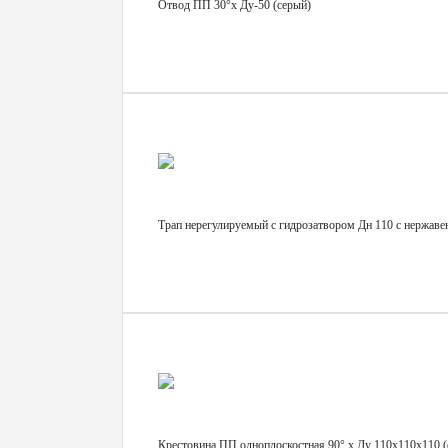
Отвод ПП 30°х Ду-50 (серый)
Трап нерегулируемый с гидрозатвором Дн 110 с нержав
Крестовина ПП одноплоскостная 90° х Ду 110х110х110 (