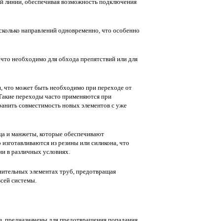
ой линии, обеспечивая возможность подключения
есколько направлений одновременно, что особенно
что необходимо для обхода препятствий или для
, что может быть необходимо при переходе от
 Такие переходы часто применяются при
ранить совместимость новых элементов с уже
ца и манжеты, которые обеспечивают
изготавливаются из резины или силикона, что
ии в различных условиях.
нительных элементах труб, предотвращая
всей системы.
, предназначены для предотвращения попадания