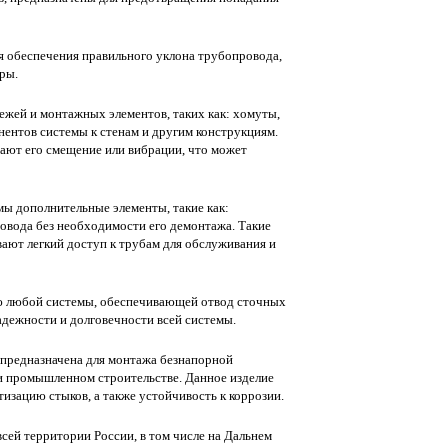
я обеспечения правильного уклона трубопровода,
ры.
жей и монтажных элементов, таких как: хомуты,
нентов системы к стенам и другим конструкциям.
ют его смещение или вибрации, что может
ы дополнительные элементы, такие как:
овода без необходимости его демонтажа. Такие
ают легкий доступ к трубам для обслуживания и
ю любой системы, обеспечивающей отвод сточных
адежности и долговечности всей системы.
предназначена для монтажа безнапорной
и промышленном строительстве. Данное изделие
изацию стыков, а также устойчивость к коррозии.
сей территории России, в том числе на Дальнем