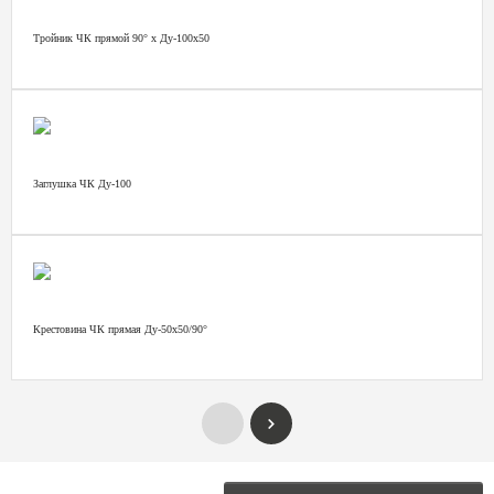
Тройник ЧК прямой 90° х Ду-100х50
Заглушка ЧК Ду-100
Крестовина ЧК прямая Ду-50х50/90°
ОСТАВЬТЕ ЗАЯВКУ НА