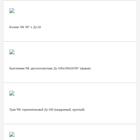
Колено ЧК 90° х Ду-50
Крестовина ЧК двухплоскостная Ду-100х100х50/90° (правая)
Трап ЧК горизонтальный Ду-100 (квадратный, круглый)