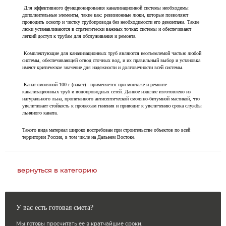
Для эффективного функционирования канализационной системы необходимы
дополнительные элементы, такие как: ревизионные люки, которые позволяют
проводить осмотр и чистку трубопровода без необходимости его демонтажа. Такие
люки устанавливаются в стратегически важных точках системы и обеспечивают
легкий доступ к трубам для обслуживания и ремонта.
Комплектующие для канализационных труб являются неотъемлемой частью любой
системы, обеспечивающей отвод сточных вод, и их правильный выбор и установка
имеют критическое значение для надежности и долговечности всей системы.
Канат смоляной 100 г (пакет) - применяется при монтаже и ремонте
канализационных труб и водопроводных сетей. Данное изделие изготовлено из
натурального льна, пропитанного антисептической смоляно-битумной мастикой, что
увеличивает стойкость к процессам гниения и приводит к увеличению срока службы
льняного каната.
Такого вида материал широко востребован при строительстве объектов по всей
территории России, в том числе на Дальнем Востоке.
вернуться в категорию
У вас есть готовая смета?
Мы готовы просчитать ее в кратчайшие сроки.