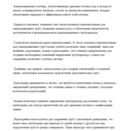
Канализационные системы, обеспечивающие удаление сточных вод и мусора из
жилых и коммерческих объектов, состоят из множества компонентов, которые
обеспечивают надежную и эффективную работу всей системы.
Одним из ключевых элементов этих систем являются комплектующие для
канализационных труб, играющие важную роль в обеспечении герметичности,
долговечности и функциональности канализационного трубопровода.
Существуют несколько видов комплектующих. К числу основных комплектующих
для канализационных труб можно отнести различные типы соединений, такие как:
тройники, крестовины, колена и переходники. Эти элементы предназначены для
создания необходимых изменений направления трубопровода, а также для
соединения различных участков системы.
Тройники, как правило, используются для создания ответвлений от основной
линии, обеспечивая возможность подключения дополнительных труб.
Крестовины применяются в местах, где требуется разветвление потока в несколько
направлений одновременно, что особенно важно в сложных системах с большим
количеством подключений.
Колена позволяют изменять направление трубопровода под нужным углом, что
необходимо для обхода препятствий или для адаптации системы к конфигурации
здания.
Переходники используются для соединения труб с различными диаметрами, что
может быть необходимо при переходе от одной системы к другой или при
подключении труб из разных материалов. Такие переходы часто применяются при