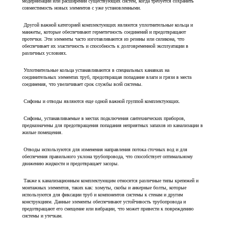
модернизации или расширении существующих систем, когда требуется сохранить
совместимость новых элементов с уже установленными.
Другой важной категорией комплектующих являются уплотнительные кольца и
манжеты, которые обеспечивают герметичность соединений и предотвращают
протечки. Эти элементы часто изготавливаются из резины или силикона, что
обеспечивает их эластичность и способность к долговременной эксплуатации в
различных условиях.
Уплотнительные кольца устанавливаются в специальных канавках на
соединительных элементах труб, предотвращая попадание влаги и грязи в места
соединения, что увеличивает срок службы всей системы.
Сифоны и отводы являются еще одной важной группой комплектующих.
Сифоны, устанавливаемые в местах подключения сантехнических приборов,
предназначены для предотвращения попадания неприятных запахов из канализации в
жилые помещения.
Отводы используются для изменения направления потока сточных вод и для
обеспечения правильного уклона трубопровода, что способствует оптимальному
движению жидкости и предотвращает засоры.
Также к канализационным комплектующим относятся различные типы крепежей и
монтажных элементов, таких как: хомуты, скобы и анкерные болты, которые
используются для фиксации труб и компонентов системы к стенам и другим
конструкциям. Данные элементы обеспечивают устойчивость трубопровода и
предотвращают его смещение или вибрации, что может привести к повреждению
системы и утечкам.