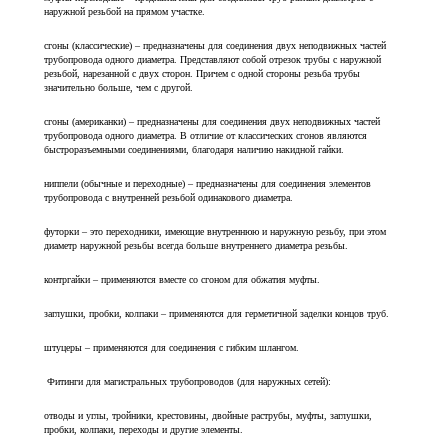
наружной резьбой на прямом участке.
сгоны (классические) – предназначены для соединения двух неподвижных частей
трубопровода одного диаметра. Представляют собой отрезок трубы с наружной
резьбой, нарезанной с двух сторон. Причем с одной стороны резьба трубы
значительно больше, чем с другой.
сгоны (американки) – предназначены для соединения двух неподвижных частей
трубопровода одного диаметра. В отличие от классических сгонов являются
быстроразъемными соединениями, благодаря наличию накидной гайки.
ниппели (обычные и переходные) – предназначены для соединения элементов
трубопровода с внутренней резьбой одинакового диаметра.
футорки – это переходники, имеющие внутреннюю и наружную резьбу, при этом
диаметр наружной резьбы всегда больше внутреннего диаметра резьбы.
контргайки – применяются вместе со сгоном для обжатия муфты.
заглушки, пробки, колпаки – применяются для герметичной заделки концов труб.
штуцеры – применяются для соединения с гибким шлангом.
Фитинги для магистральных трубопроводов (для наружных сетей):
отводы и углы, тройники, крестовины, двойные раструбы, муфты, заглушки,
пробки, колпаки, переходы и другие элементы.