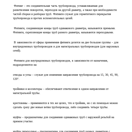
Фитинг – это соединительная часть трубопровода, устанавливаемая для
разветвления поворотов, переходов на другой диаметр, а также при необходимости
частой сборки и разборки труб. Фитинги служат для герметичного перекрытия
трубопровода и прочих вспомогательных целей.
Фитинги, соединяющие концы труб одинакового диаметра, называются прямыми.
Фитинги, скрепляющие концы труб разного диаметра, называются переходными.
В зависимости от сферы применения фитинги делятся на две большие группы – для
внутридомовых трубопроводов и для магистральных трубопроводов (для наружных
сетей).
Фитинги для внутридомовых трубопроводов, в зависимости от назначения,
подразделяются на:
отводы и углы – служат для изменения направления трубопровода на 15, 30, 45, 90,
120°.
тройники и коллекторы – обеспечивают ответвление в одном направлении от
магистральной трубы.
крестовины – применяются в тех же целях, что и тройник, но с их помощью можно
сделать сразу две новые ветви трубопровода, либо соединить четыре трубы.
муфты – предназначены для соединения одинаковых труб с наружной резьбой на
прямом участке.
муфты переходные – предназначены для соединения труб разных диаметров с