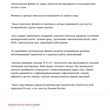
Металлические фитинги из черных металлов изготавливаются из высокопрочного
чугуна и стали.
Фитинги из цветных металлов изготавливаются из латуни и меди.
Также существуют фитинги из пластмассы, которые применяются для труб из
полипропилена и других видов пластика.
Для создания герметичного соединения существует несколько вариантов уплотнения
цилиндрической резьбы: льняная прядь, пропитанная сантехнической пастой, лента
ФУМ, сантехническая нить, анаэробный клей-герметик.
В современных трубопроводах фитинги являются незаменимыми деталями,
обеспечивающими герметичность и надежную работу коммуникаций.
Заглушка фланцевая стальная 50 Ру-16 - используется при необходимости глушения
ответвления трубопровода. Имеет форму сплошного кольца. Для производства
заглушек применяются углеродистые и низколегированные марки стали. Данное
изделие применяется в нефтеперерабатывающей, нефтехимической, газовой,
нефтяной и других смежных отраслях промышленности.Диаметр наружный
Такого вида материал широко востребован при строительстве объектов по всей
территории России, в том числе на Дальнем Востоке.
вернуться в категорию