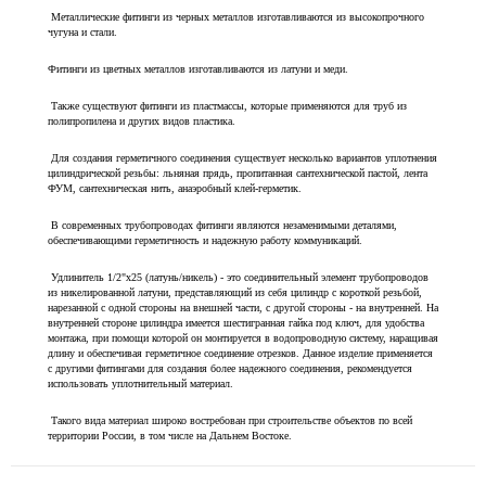
Металлические фитинги из черных металлов изготавливаются из высокопрочного
чугуна и стали.
Фитинги из цветных металлов изготавливаются из латуни и меди.
Также существуют фитинги из пластмассы, которые применяются для труб из
полипропилена и других видов пластика.
Для создания герметичного соединения существует несколько вариантов уплотнения
цилиндрической резьбы: льняная прядь, пропитанная сантехнической пастой, лента
ФУМ, сантехническая нить, анаэробный клей-герметик.
В современных трубопроводах фитинги являются незаменимыми деталями,
обеспечивающими герметичность и надежную работу коммуникаций.
Удлинитель 1/2"х25 (латунь/никель) - это соединительный элемент трубопроводов
из никелированной латуни, представляющий из себя цилиндр с короткой резьбой,
нарезанной с одной стороны на внешней части, с другой стороны - на внутренней. На
внутренней стороне цилиндра имеется шестигранная гайка под ключ, для удобства
монтажа, при помощи которой он монтируется в водопроводную систему, наращивая
длину и обеспечивая герметичное соединение отрезков. Данное изделие применяется
с другими фитингами для создания более надежного соединения, рекомендуется
использовать уплотнительный материал.
Такого вида материал широко востребован при строительстве объектов по всей
территории России, в том числе на Дальнем Востоке.