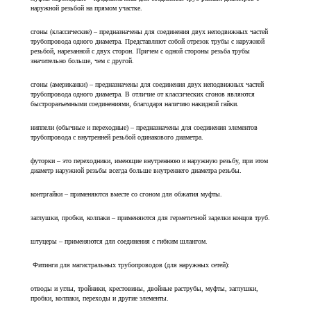
наружной резьбой на прямом участке.
сгоны (классические) – предназначены для соединения двух неподвижных частей
трубопровода одного диаметра. Представляют собой отрезок трубы с наружной
резьбой, нарезанной с двух сторон. Причем с одной стороны резьба трубы
значительно больше, чем с другой.
сгоны (американки) – предназначены для соединения двух неподвижных частей
трубопровода одного диаметра. В отличие от классических сгонов являются
быстроразъемными соединениями, благодаря наличию накидной гайки.
ниппели (обычные и переходные) – предназначены для соединения элементов
трубопровода с внутренней резьбой одинакового диаметра.
футорки – это переходники, имеющие внутреннюю и наружную резьбу, при этом
диаметр наружной резьбы всегда больше внутреннего диаметра резьбы.
контргайки – применяются вместе со сгоном для обжатия муфты.
заглушки, пробки, колпаки – применяются для герметичной заделки концов труб.
штуцеры – применяются для соединения с гибким шлангом.
Фитинги для магистральных трубопроводов (для наружных сетей):
отводы и углы, тройники, крестовины, двойные раструбы, муфты, заглушки,
пробки, колпаки, переходы и другие элементы.