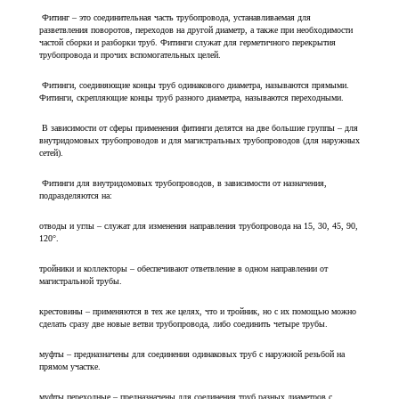
Фитинг – это соединительная часть трубопровода, устанавливаемая для
разветвления поворотов, переходов на другой диаметр, а также при необходимости
частой сборки и разборки труб. Фитинги служат для герметичного перекрытия
трубопровода и прочих вспомогательных целей.
Фитинги, соединяющие концы труб одинакового диаметра, называются прямыми.
Фитинги, скрепляющие концы труб разного диаметра, называются переходными.
В зависимости от сферы применения фитинги делятся на две большие группы – для
внутридомовых трубопроводов и для магистральных трубопроводов (для наружных
сетей).
Фитинги для внутридомовых трубопроводов, в зависимости от назначения,
подразделяются на:
отводы и углы – служат для изменения направления трубопровода на 15, 30, 45, 90,
120°.
тройники и коллекторы – обеспечивают ответвление в одном направлении от
магистральной трубы.
крестовины – применяются в тех же целях, что и тройник, но с их помощью можно
сделать сразу две новые ветви трубопровода, либо соединить четыре трубы.
муфты – предназначены для соединения одинаковых труб с наружной резьбой на
прямом участке.
муфты переходные – предназначены для соединения труб разных диаметров с