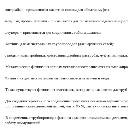
контргайки – применяются вместе со сгоном для обжатия муфты.
заглушки, пробки, колпаки – применяются для герметичной заделки концов т
штуцеры – применяются для соединения с гибким шлангом.
Фитинги для магистральных трубопроводов (для наружных сетей):
отводы и углы, тройники, крестовины, двойные раструбы, муфты, заглушки,
Металлические фитинги из черных металлов изготавливаются из высокопроч
Фитинги из цветных металлов изготавливаются из латуни и меди.
Также существуют фитинги из пластмассы, которые применяются для труб 
Для создания герметичного соединения существует несколько вариантов уп
пропитанная сантехнической пастой, лента ФУМ, сантехническая нить, ана
В современных трубопроводах фитинги являются незаменимыми деталями
работу коммуникаций.