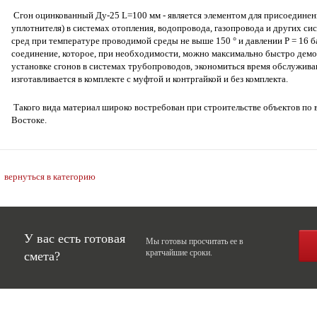
Сгон оцинкованный Ду-25 L=100 мм - является элементом для присоедине
уплотнителя) в системах отопления, водопровода, газопровода и других с
сред при температуре проводимой среды не выше 150 ° и давлении Р = 16 б
соединение, которое, при необходимости, можно максимально быстро демон
установке сгонов в системах трубопроводов, экономиться время обслужива
изготавливается в комплекте с муфтой и контргайкой и без комплекта.
Такого вида материал широко востребован при строительстве объектов по в
Востоке.
вернуться в категорию
У вас есть готовая
Мы готовы просчитать ее в
кратчайшие сроки.
смета?