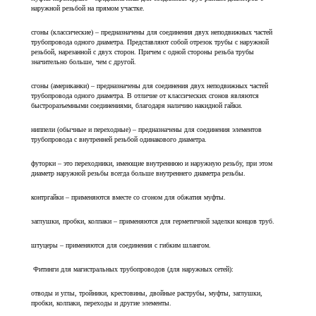
наружной резьбой на прямом участке.
сгоны (классические) – предназначены для соединения двух неподвижных частей
трубопровода одного диаметра. Представляют собой отрезок трубы с наружной
резьбой, нарезанной с двух сторон. Причем с одной стороны резьба трубы
значительно больше, чем с другой.
сгоны (американки) – предназначены для соединения двух неподвижных частей
трубопровода одного диаметра. В отличие от классических сгонов являются
быстроразъемными соединениями, благодаря наличию накидной гайки.
ниппели (обычные и переходные) – предназначены для соединения элементов
трубопровода с внутренней резьбой одинакового диаметра.
футорки – это переходники, имеющие внутреннюю и наружную резьбу, при этом
диаметр наружной резьбы всегда больше внутреннего диаметра резьбы.
контргайки – применяются вместе со сгоном для обжатия муфты.
заглушки, пробки, колпаки – применяются для герметичной заделки концов труб.
штуцеры – применяются для соединения с гибким шлангом.
Фитинги для магистральных трубопроводов (для наружных сетей):
отводы и углы, тройники, крестовины, двойные раструбы, муфты, заглушки,
пробки, колпаки, переходы и другие элементы.