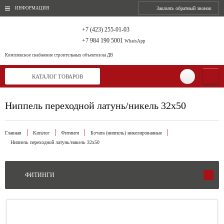
ИНФОРМАЦИЯ
Заказать обратный звонок
+7 (423) 255-01-03
+7 984 190 5001
WhatsApp
Комплексное снабжение
строительных объектов на ДВ
КАТАЛОГ ТОВАРОВ
Ниппель переходной латунь/никель 32х50
Главная
Каталог
Фитинги
Бочата (ниппель) никелированные
Ниппель переходной латунь/никель 32х50
ФИТИНГИ