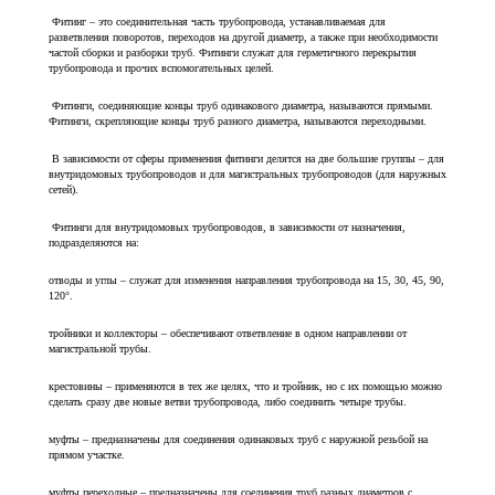
Фитинг – это соединительная часть трубопровода, устанавливаемая для
разветвления поворотов, переходов на другой диаметр, а также при необходимости
частой сборки и разборки труб. Фитинги служат для герметичного перекрытия
трубопровода и прочих вспомогательных целей.
Фитинги, соединяющие концы труб одинакового диаметра, называются прямыми.
Фитинги, скрепляющие концы труб разного диаметра, называются переходными.
В зависимости от сферы применения фитинги делятся на две большие группы – для
внутридомовых трубопроводов и для магистральных трубопроводов (для наружных
сетей).
Фитинги для внутридомовых трубопроводов, в зависимости от назначения,
подразделяются на:
отводы и углы – служат для изменения направления трубопровода на 15, 30, 45, 90,
120°.
тройники и коллекторы – обеспечивают ответвление в одном направлении от
магистральной трубы.
крестовины – применяются в тех же целях, что и тройник, но с их помощью можно
сделать сразу две новые ветви трубопровода, либо соединить четыре трубы.
муфты – предназначены для соединения одинаковых труб с наружной резьбой на
прямом участке.
муфты переходные – предназначены для соединения труб разных диаметров с