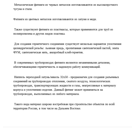
Металлические фитинги из черных металлов изготавливаются из высокопрочного
чугуна и стали.
Фитинги из цветных металлов изготавливаются из латуни и меди.
Также существуют фитинги из пластмассы, которые применяются для труб из
полипропилена и других видов пластика.
Для создания герметичного соединения существует несколько вариантов уплотнения
цилиндрической резьбы: льняная прядь, пропитанная сантехнической пастой, лента
ФУМ, сантехническая нить, анаэробный клей-герметик.
В современных трубопроводах фитинги являются незаменимыми деталями,
обеспечивающими герметичность и надежную работу коммуникаций.
Ниппель переходной латунь/никель 32х50 - предназначен для создания разъемных
соединений на трубопроводах отопления, сжатого воздуха, технологических
трубопроводах, транспортирующих жидкости и газы, неагрессивные к материалу
корпуса и уплотнению изделия. Данный фитинг может применяться на
трубопроводах, выполненных из любого материала.
Такого вида материал широко востребован при строительстве объектов по всей
территории России, в том числе на Дальнем Востоке.